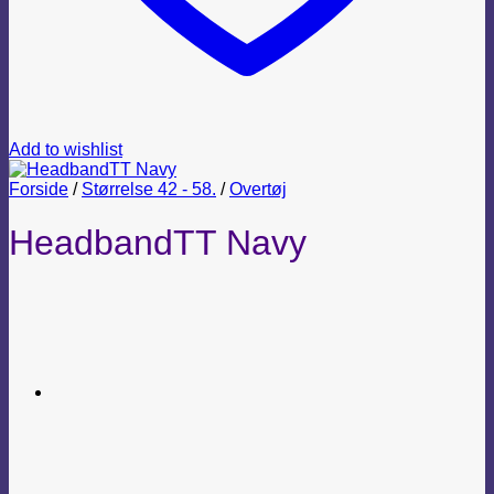
Add to wishlist
Forside
/
Størrelse 42 - 58.
/
Overtøj
HeadbandTT Navy