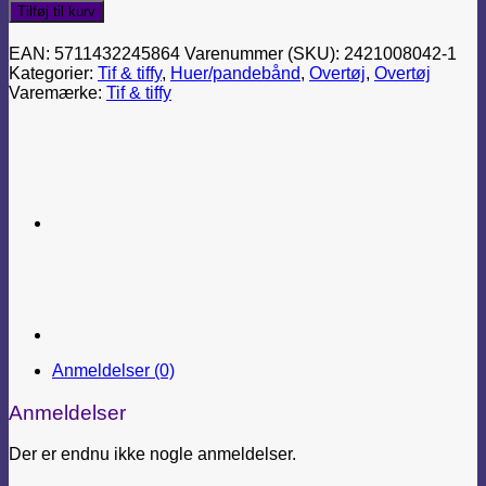
Tilføj til kurv
EAN:
5711432245864
Varenummer (SKU):
2421008042-1
Kategorier:
Tif & tiffy
,
Huer/pandebånd
,
Overtøj
,
Overtøj
Varemærke:
Tif & tiffy
Anmeldelser (0)
Anmeldelser
Der er endnu ikke nogle anmeldelser.