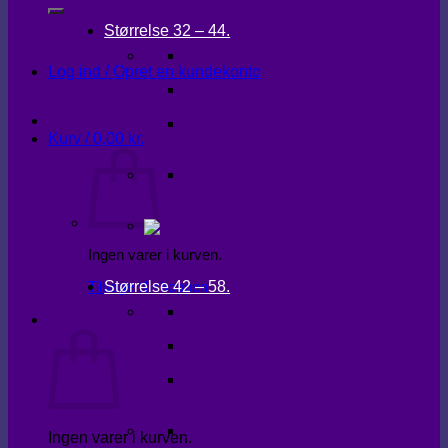
Størrelse 32 – 44.
KJOLER
Log ind / Opret en kundekonto
OVERDELE
UNDERDELE
Kurv /
0,00
kr.
OVERTØJ
Ingen varer i kurven.
Størrelse 42 – 58.
Tilbage til shoppen
KJOLER
Kurv
OVERDELE
UNDERDELE
OVERTØJ
Ingen varer i kurven.