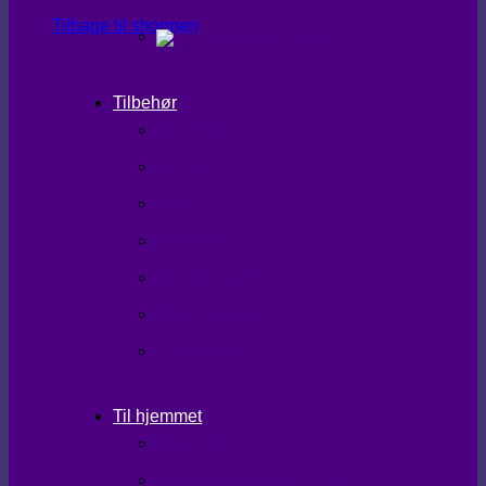
Tilbage til shoppen
Tilbehør
SHAPEWEAR
TIGHTS
TASKER
TØRKLÆDER
HANDSKER/VANTER
SKO/STØVLER
STRØMPER
Til hjemmet
LÆKKERIER
BRUGSKUNST/GAVEIDEER