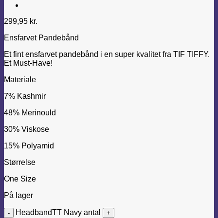
299,95
kr.
Ensfarvet Pandebånd
Et fint ensfarvet pandebånd i en super kvalitet fra TIF TIFFY.
Et Must-Have!
Materiale
7% Kashmir
48% Merinould
30% Viskose
15% Polyamid
Størrelse
One Size
På lager
HeadbandTT Navy antal