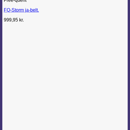
Free-quent
FQ-Storm ja-belt.
999,95
kr.