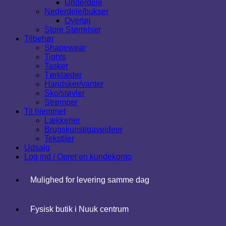
Underdele
Nederdele/bukser
Overtøj
Store Størrelser
Tilbehør
Shapewear
Tights
Tasker
Tørklæder
Handsker/vanter
Sko/støvler
Strømper
Til hjemmet
Lækkerier
Brugskunst/gaveideer
Tekstiler
Udsalg
Log ind / Opret en kundekonto
Mulighed for levering samme dag
Fysisk butik i Nuuk centrum