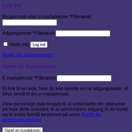
Log ind
Brugernavn eller e-mailadresse
*
Påkrævet
Adgangskode
*
Påkrævet
Husk mig
Log ind
Mistet din adgangskode?
Opret en kundekonto
E-mailadresse
*
Påkrævet
Et link til en side, hvor du kan oprette en ny adgangskode, vil
blive sendt til din e-mailadresse.
Dine personlige data bruges til at understøtte din oplevelse
på hele dette websted, til at administrere adgang til din konto
og til andre formål beskrevet på vores
Politik for
personoplysninger
.
Opret en kundekonto