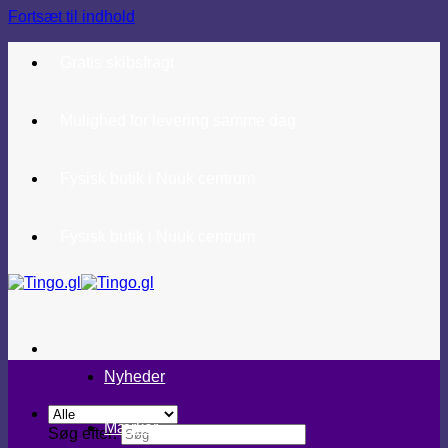
Fortsæt til indhold
Gratis skibsfragt
Mulighed for levering samme dag
Fysisk butik i Nuuk centrum
Fysisk butik i Nuuk centrum
Nyheder
Mærker
Søg efter: