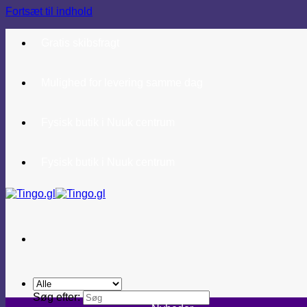
Fortsæt til indhold
Gratis skibsfragt
Mulighed for levering samme dag
Fysisk butik i Nuuk centrum
Fysisk butik i Nuuk centrum
Søg efter: