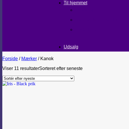
Til hjemmet
LÆKKERIER
BRUGSKUNST/GAVEIDEER
TEKSTILER
Udsalg
Forside
/
Mærker
/
Kanok
Viser 11 resultater
Sorteret efter seneste