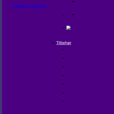
UNDERDELE
Tilbage til shoppen
OVERTØJ
Tilbehør
SHAPEWEAR
TIGHTS
TASKER
TØRKLÆDER
HANDSKER/VANTER
SKO/STØVLER
STRØMPER