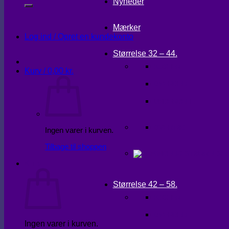
Nyheder
Mærker
Log ind / Opret en kundekonto
Størrelse 32 – 44.
KJOLER
Kurv /
0,00
kr.
OVERDELE
UNDERDELE
OVERTØJ
Ingen varer i kurven.
Tilbage til shoppen
Kurv
Størrelse 42 – 58.
KJOLER
OVERDELE
Ingen varer i kurven.