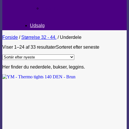
TEKSTILER
Udsalg
Forside
/
Størrelse 32 - 44.
/
Underdele
Viser 1–24 af 33 resultater
Sorteret efter seneste
Her finder du nederdele, bukser, leggins.