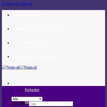
Fortsæt til indhold
Gratis skibsfragt
Mulighed for levering samme dag
Fysisk butik i Nuuk centrum
Fysisk butik i Nuuk centrum
Nyheder
Mærker
Søg efter: