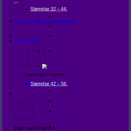
Størrelse 32 – 44.
KJOLER
Log ind / Opret en kundekonto
OVERDELE
UNDERDELE
Kurv /
0,00
kr.
OVERTØJ
Ingen varer i kurven.
Størrelse 42 – 58.
Tilbage til shoppen
KJOLER
Kurv
OVERDELE
UNDERDELE
OVERTØJ
Ingen varer i kurven.