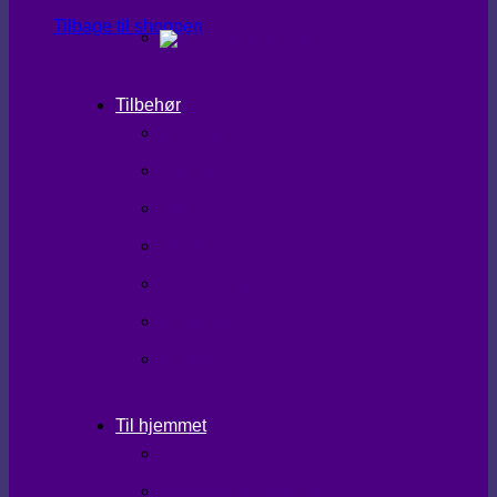
Tilbage til shoppen
Tilbehør
SHAPEWEAR
TIGHTS
TASKER
TØRKLÆDER
HANDSKER/VANTER
SKO/STØVLER
STRØMPER
Til hjemmet
LÆKKERIER
BRUGSKUNST/GAVEIDEER