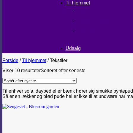
Til hjemmet
LÆKKERIER
BRUGSKUNST/GAVEIDEER
TEKSTILER
Udsalg
Forside
/
Til hjemmet
/
Tekstiler
Viser 10 resultater
Sorteret efter seneste
Til enhver sofa, daybed eller bænk hører sig smukke pyntepude
Så er en lækker og blød pude heller ikke til at undvære når man 