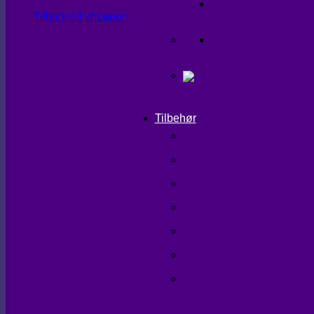
UNDERDELE
Tilbage til shoppen
OVERTØJ
Tilbehør
SHAPEWEAR
TIGHTS
TASKER
TØRKLÆDER
HANDSKER/VANTER
SKO/STØVLER
STRØMPER