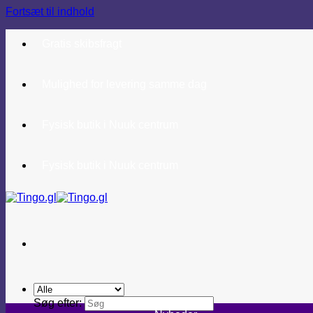
Fortsæt til indhold
Gratis skibsfragt
Mulighed for levering samme dag
Fysisk butik i Nuuk centrum
Fysisk butik i Nuuk centrum
Søg efter: