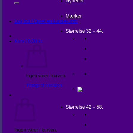
Nyheder
Mærker
Log ind / Opret en kundekonto
Størrelse 32 – 44.
KJOLER
Kurv /
0,00
kr.
OVERDELE
UNDERDELE
OVERTØJ
Ingen varer i kurven.
Tilbage til shoppen
Kurv
Størrelse 42 – 58.
KJOLER
OVERDELE
Ingen varer i kurven.