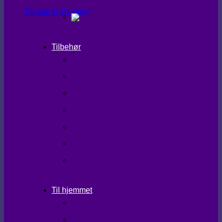
Tilbage til shoppen
Tilbehør
SHAPEWEAR
TIGHTS
TASKER
TØRKLÆDER
HANDSKER/VANTER
SKO/STØVLER
STRØMPER
Til hjemmet
LÆKKERIER
BRUGSKUNST/GAVEIDEER