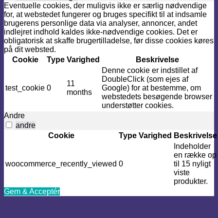
Eventuelle cookies, der muligvis ikke er særlig nødvendige
for, at webstedet fungerer og bruges specifikt til at indsamle
brugerens personlige data via analyser, annoncer, andet
indlejret indhold kaldes ikke-nødvendige cookies. Det er
obligatorisk at skaffe brugertilladelse, før disse cookies køres
på dit websted.
Cookie
Type
Varighed
Beskrivelse
Denne cookie er indstillet af
DoubleClick (som ejes af
11
test_cookie
0
Google) for at bestemme, om
months
webstedets besøgende browser
understøtter cookies.
Andre
andre
Cookie
Type
Varighed
Beskrivelse
Indeholder
en række op
woocommerce_recently_viewed
0
til 15 nyligt
viste
produkter.
Gem & Acceptér