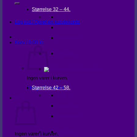
Størrelse 32 – 44.
KJOLER
Log ind / Opret en kundekonto
OVERDELE
UNDERDELE
Kurv /
0,00
kr.
OVERTØJ
Ingen varer i kurven.
Størrelse 42 – 58.
Tilbage til shoppen
KJOLER
Kurv
OVERDELE
UNDERDELE
OVERTØJ
Ingen varer i kurven.