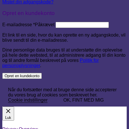
Mistet din adgangskode?
Opret en kundekonto
E-mailadresse
*
Påkrævet
Et link til en side, hvor du kan oprette en ny adgangskode, vil
blive sendt til din e-mailadresse.
Dine personlige data bruges til at understøtte din oplevelse
på hele dette websted, til at administrere adgang til din konto
og til andre formål beskrevet på vores
Politik for
personoplysninger
.
Opret en kundekonto
Når du fortsætter med at bruge denne side accepterer
du vores brug af cookies som beskrevet her.
Cookie indstillinger
OK, FINT MED MIG
Luk