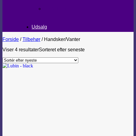
TEKSTILER
Udsalg
Forside
/
Tilbehør
/
Handsker/Vanter
Viser 4 resultater
Sorteret efter seneste