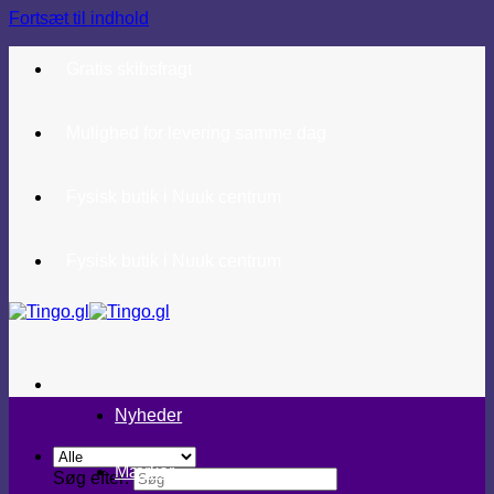
Fortsæt til indhold
Gratis skibsfragt
Mulighed for levering samme dag
Fysisk butik i Nuuk centrum
Fysisk butik i Nuuk centrum
Nyheder
Mærker
Søg efter: