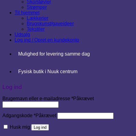
Sko/støvler
Strømper
Til hjemmet
Lækkerier
Brugskunst/gaveideer
Tekstiler
Udsalg
Log ind / Opret en kundekonto
Mulighed for levering samme dag
Fysisk butik i Nuuk centrum
Log ind
Brugernavn eller e-mailadresse
*
Påkrævet
Adgangskode
*
Påkrævet
Husk mig
Log ind