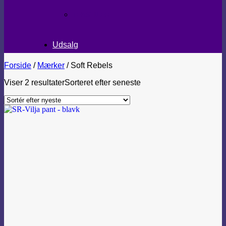
TEKSTILER
Udsalg
Forside
/
Mærker
/
Soft Rebels
Viser 2 resultater
Sorteret efter seneste