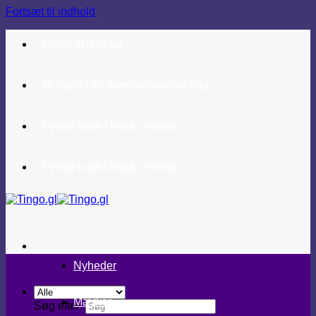
Fortsæt til indhold
Gratis skibsfragt
Mulighed for levering samme dag
Fysisk butik i Nuuk centrum
Fysisk butik i Nuuk centrum
Nyheder
Mærker
Søg efter: