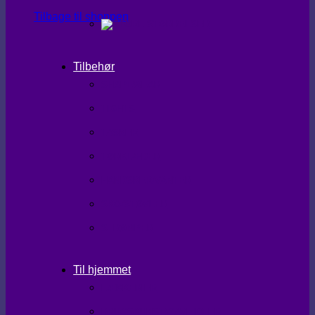
Tilbage til shoppen
Tilbehør
SHAPEWEAR
TIGHTS
TASKER
TØRKLÆDER
HANDSKER/VANTER
SKO/STØVLER
STRØMPER
Til hjemmet
LÆKKERIER
BRUGSKUNST/GAVEIDEER