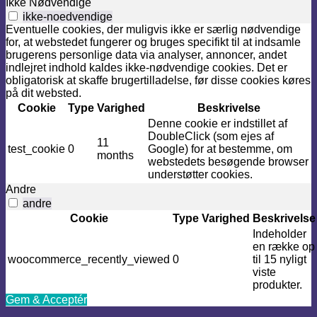
Ikke Nødvendige
ikke-noedvendige
Eventuelle cookies, der muligvis ikke er særlig nødvendige
for, at webstedet fungerer og bruges specifikt til at indsamle
brugerens personlige data via analyser, annoncer, andet
indlejret indhold kaldes ikke-nødvendige cookies. Det er
obligatorisk at skaffe brugertilladelse, før disse cookies køres
på dit websted.
Cookie
Type
Varighed
Beskrivelse
Denne cookie er indstillet af
DoubleClick (som ejes af
11
test_cookie
0
Google) for at bestemme, om
months
webstedets besøgende browser
understøtter cookies.
Andre
andre
Cookie
Type
Varighed
Beskrivelse
Indeholder
en række op
woocommerce_recently_viewed
0
til 15 nyligt
viste
produkter.
Gem & Acceptér