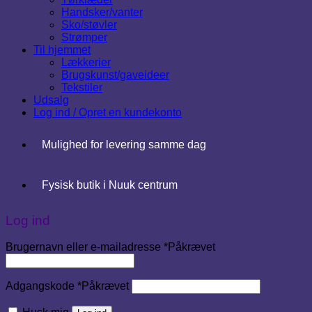
Handsker/vanter
Sko/støvler
Strømper
Til hjemmet
Lækkerier
Brugskunst/gaveideer
Tekstiler
Udsalg
Log ind / Opret en kundekonto
Mulighed for levering samme dag
Fysisk butik i Nuuk centrum
Log ind
Brugernavn eller e-mailadresse
*
Påkrævet
Adgangskode
*
Påkrævet