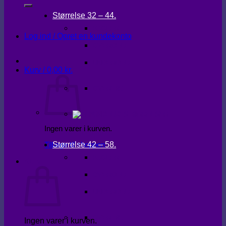
Størrelse 32 – 44.
KJOLER
Log ind / Opret en kundekonto
OVERDELE
UNDERDELE
Kurv /
0,00
kr.
OVERTØJ
Ingen varer i kurven.
Størrelse 42 – 58.
Tilbage til shoppen
KJOLER
Kurv
OVERDELE
UNDERDELE
OVERTØJ
Ingen varer i kurven.