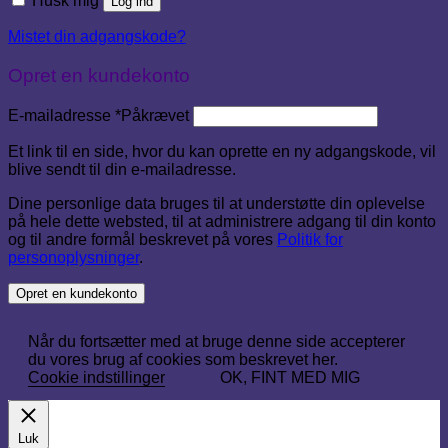
Husk mig
Log ind
Mistet din adgangskode?
Opret en kundekonto
E-mailadresse
*
Påkrævet
Et link til en side, hvor du kan oprette en ny adgangskode, vil
blive sendt til din e-mailadresse.
Dine personlige data bruges til at understøtte din oplevelse
på hele dette websted, til at administrere adgang til din konto
og til andre formål beskrevet på vores
Politik for
personoplysninger
.
Opret en kundekonto
Når du fortsætter med at bruge denne side accepterer
du vores brug af cookies som beskrevet her.
Cookie indstillinger
OK, FINT MED MIG
Luk