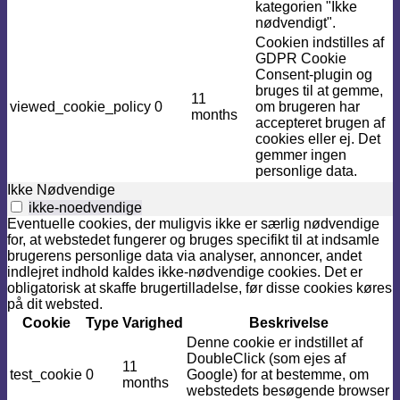
kategorien "Ikke
nødvendigt".
Cookien indstilles af
GDPR Cookie
Consent-plugin og
bruges til at gemme,
11
viewed_cookie_policy
0
om brugeren har
months
accepteret brugen af ​​
cookies eller ej. Det
gemmer ingen
personlige data.
Ikke Nødvendige
ikke-noedvendige
Eventuelle cookies, der muligvis ikke er særlig nødvendige
for, at webstedet fungerer og bruges specifikt til at indsamle
brugerens personlige data via analyser, annoncer, andet
indlejret indhold kaldes ikke-nødvendige cookies. Det er
obligatorisk at skaffe brugertilladelse, før disse cookies køres
på dit websted.
Cookie
Type
Varighed
Beskrivelse
Denne cookie er indstillet af
DoubleClick (som ejes af
11
test_cookie
0
Google) for at bestemme, om
months
webstedets besøgende browser