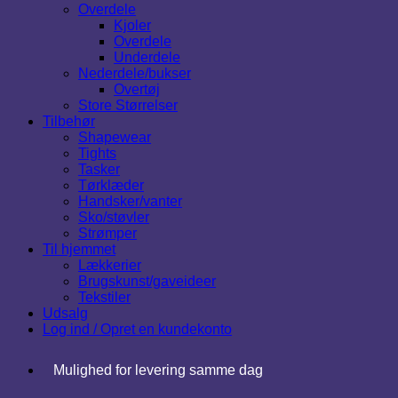
Overdele
Kjoler
Overdele
Underdele
Nederdele/bukser
Overtøj
Store Størrelser
Tilbehør
Shapewear
Tights
Tasker
Tørklæder
Handsker/vanter
Sko/støvler
Strømper
Til hjemmet
Lækkerier
Brugskunst/gaveideer
Tekstiler
Udsalg
Log ind / Opret en kundekonto
Mulighed for levering samme dag