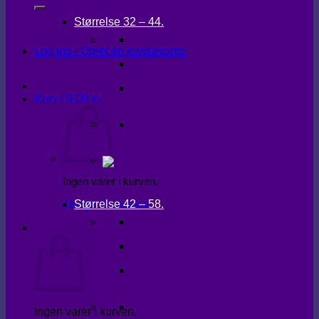
Størrelse 32 – 44.
KJOLER
Log ind / Opret en kundekonto
OVERDELE
UNDERDELE
Kurv /
0,00
kr.
OVERTØJ
Ingen varer i kurven.
Størrelse 42 – 58.
Tilbage til shoppen
KJOLER
Kurv
OVERDELE
UNDERDELE
OVERTØJ
Ingen varer i kurven.