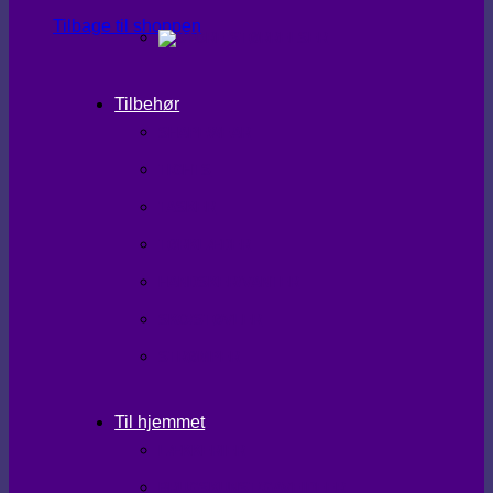
Tilbage til shoppen
Tilbehør
SHAPEWEAR
TIGHTS
TASKER
TØRKLÆDER
HANDSKER/VANTER
SKO/STØVLER
STRØMPER
Til hjemmet
LÆKKERIER
BRUGSKUNST/GAVEIDEER