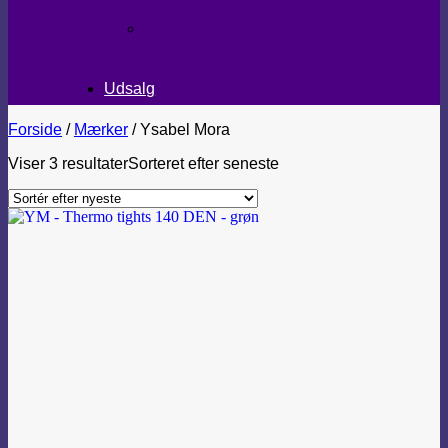
TEKSTILER
Udsalg
Forside
/
Mærker
/
Ysabel Mora
Viser 3 resultater
Sorteret efter seneste