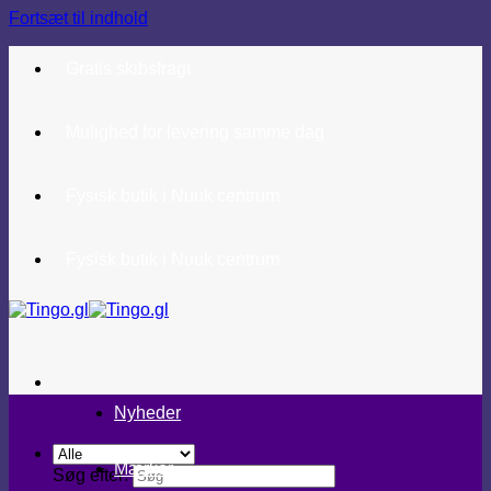
Fortsæt til indhold
Gratis skibsfragt
Mulighed for levering samme dag
Fysisk butik i Nuuk centrum
Fysisk butik i Nuuk centrum
Nyheder
Mærker
Søg efter: