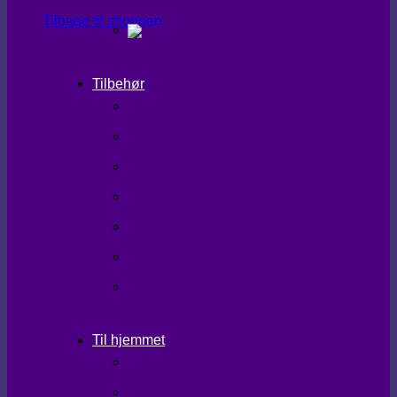
Tilbage til shoppen
Tilbehør
SHAPEWEAR
TIGHTS
TASKER
TØRKLÆDER
HANDSKER/VANTER
SKO/STØVLER
STRØMPER
Til hjemmet
LÆKKERIER
BRUGSKUNST/GAVEIDEER