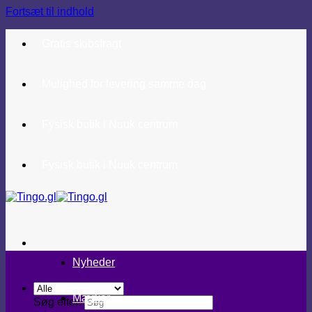
Fortsæt til indhold
Gratis skibsfragt
Mulighed for levering samme dag
Fysisk butik i Nuuk centrum
Fysisk butik i Nuuk centrum
Nyheder
Mærker
Søg efter: