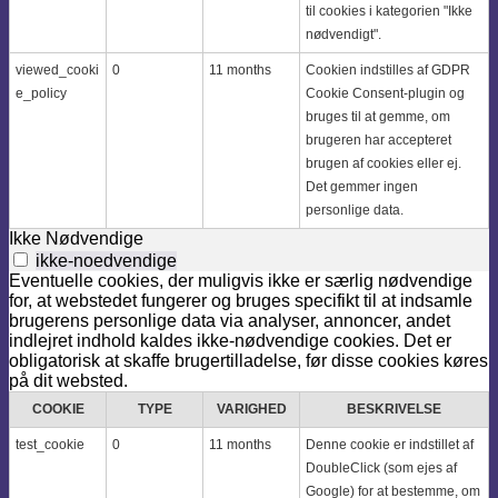
til cookies i kategorien "Ikke
nødvendigt".
viewed_cooki
0
11 months
Cookien indstilles af GDPR
e_policy
Cookie Consent-plugin og
bruges til at gemme, om
brugeren har accepteret
brugen af ​​cookies eller ej.
Det gemmer ingen
personlige data.
Ikke Nødvendige
ikke-noedvendige
Eventuelle cookies, der muligvis ikke er særlig nødvendige
for, at webstedet fungerer og bruges specifikt til at indsamle
brugerens personlige data via analyser, annoncer, andet
indlejret indhold kaldes ikke-nødvendige cookies. Det er
obligatorisk at skaffe brugertilladelse, før disse cookies køres
på dit websted.
COOKIE
TYPE
VARIGHED
BESKRIVELSE
test_cookie
0
11 months
Denne cookie er indstillet af
DoubleClick (som ejes af
Google) for at bestemme, om