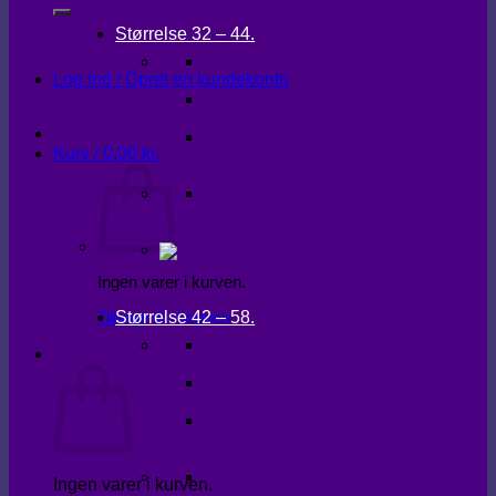
Størrelse 32 – 44.
KJOLER
Log ind / Opret en kundekonto
OVERDELE
UNDERDELE
Kurv /
0,00
kr.
OVERTØJ
Ingen varer i kurven.
Størrelse 42 – 58.
Tilbage til shoppen
KJOLER
Kurv
OVERDELE
UNDERDELE
OVERTØJ
Ingen varer i kurven.