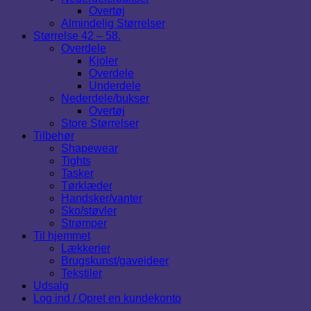
Overtøj
Almindelig Størrelser
Størrelse 42 – 58.
Overdele
Kjoler
Overdele
Underdele
Nederdele/bukser
Overtøj
Store Størrelser
Tilbehør
Shapewear
Tights
Tasker
Tørklæder
Handsker/vanter
Sko/støvler
Strømper
Til hjemmet
Lækkerier
Brugskunst/gaveideer
Tekstiler
Udsalg
Log ind / Opret en kundekonto