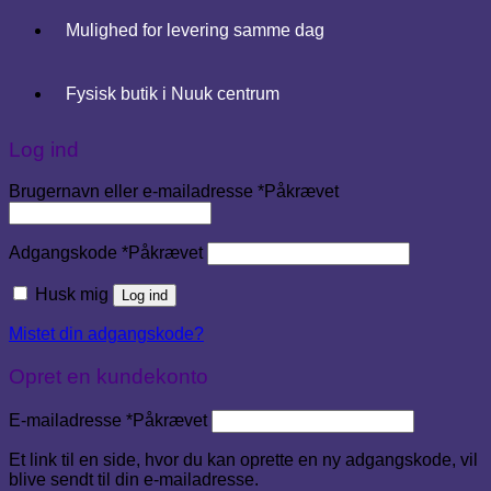
Mulighed for levering samme dag
Fysisk butik i Nuuk centrum
Log ind
Brugernavn eller e-mailadresse
*
Påkrævet
Adgangskode
*
Påkrævet
Husk mig
Log ind
Mistet din adgangskode?
Opret en kundekonto
E-mailadresse
*
Påkrævet
Et link til en side, hvor du kan oprette en ny adgangskode, vil
blive sendt til din e-mailadresse.