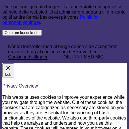
Dine personlige data bruges til at understøtte din oplevelse
på hele dette websted, til at administrere adgang til din konto
og til andre formål beskrevet på vores
Politik for
personoplysninger
.
Opret en kundekonto
Når du fortsætter med at bruge denne side accepterer
du vores brug af cookies som beskrevet her.
Cookie indstillinger
OK, FINT MED MIG
Luk
Privacy Overview
This website uses cookies to improve your experience while
you navigate through the website. Out of these cookies, the
cookies that are categorized as necessary are stored on your
browser as they are essential for the working of basic
functionalities of the website. We also use third-party cookies
that help us analyze and understand how you use this
website. These cookies will be stored in your browser only