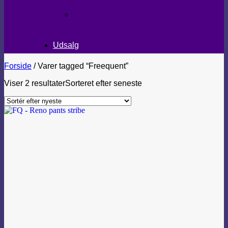
TEKSTILER
Udsalg
Forside
/
Varer tagged “Freequent”
Viser 2 resultater
Sorteret efter seneste