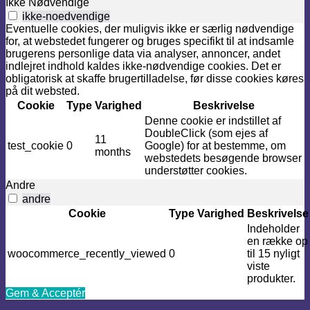
Ikke Nødvendige
ikke-noedvendige
Eventuelle cookies, der muligvis ikke er særlig nødvendige
for, at webstedet fungerer og bruges specifikt til at indsamle
brugerens personlige data via analyser, annoncer, andet
indlejret indhold kaldes ikke-nødvendige cookies. Det er
obligatorisk at skaffe brugertilladelse, før disse cookies køres
på dit websted.
Cookie
Type
Varighed
Beskrivelse
Denne cookie er indstillet af
DoubleClick (som ejes af
11
test_cookie
0
Google) for at bestemme, om
months
webstedets besøgende browser
understøtter cookies.
Andre
andre
Cookie
Type
Varighed
Beskrivelse
Indeholder
en række op
woocommerce_recently_viewed
0
til 15 nyligt
viste
produkter.
Gem & Acceptér