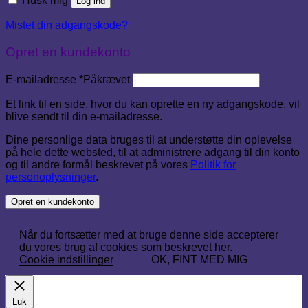
Husk mig
Log ind
Mistet din adgangskode?
Opret en kundekonto
E-mailadresse
*
Påkrævet
Et link til en side, hvor du kan oprette en ny adgangskode, vil
blive sendt til din e-mailadresse.
Dine personlige data bruges til at understøtte din oplevelse
på hele dette websted, til at administrere adgang til din konto
og til andre formål beskrevet på vores
Politik for
personoplysninger
.
Opret en kundekonto
Når du fortsætter med at bruge denne side accepterer
du vores brug af cookies som beskrevet her.
Cookie indstillinger
OK, FINT MED MIG
Luk