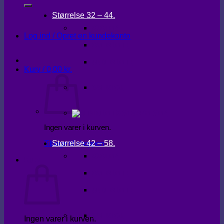
Størrelse 32 – 44.
KJOLER
Log ind / Opret en kundekonto
OVERDELE
UNDERDELE
Kurv /
0,00
kr.
OVERTØJ
Ingen varer i kurven.
Størrelse 42 – 58.
Tilbage til shoppen
KJOLER
Kurv
OVERDELE
UNDERDELE
OVERTØJ
Ingen varer i kurven.