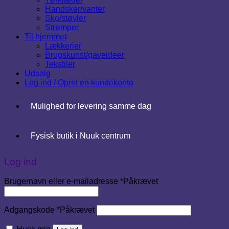
Handsker/vanter
Sko/støvler
Strømper
Til hjemmet
Lækkerier
Brugskunst/gaveideer
Tekstiler
Udsalg
Log ind / Opret en kundekonto
Mulighed for levering samme dag
Fysisk butik i Nuuk centrum
Log ind
Brugernavn eller e-mailadresse
*
Påkrævet
Adgangskode
*
Påkrævet