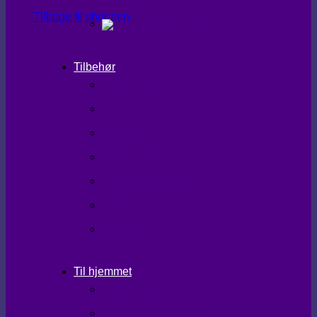
Tilbage til shoppen
Tilbehør
SHAPEWEAR
TIGHTS
TASKER
TØRKLÆDER
HANDSKER/VANTER
SKO/STØVLER
STRØMPER
Til hjemmet
LÆKKERIER
BRUGSKUNST/GAVEIDEER