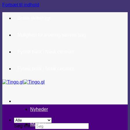
Fortsæt til indhold
Gratis skibsfragt
Mulighed for levering samme dag
Fysisk butik i Nuuk centrum
Fysisk butik i Nuuk centrum
Nyheder
Mærker
Søg efter: