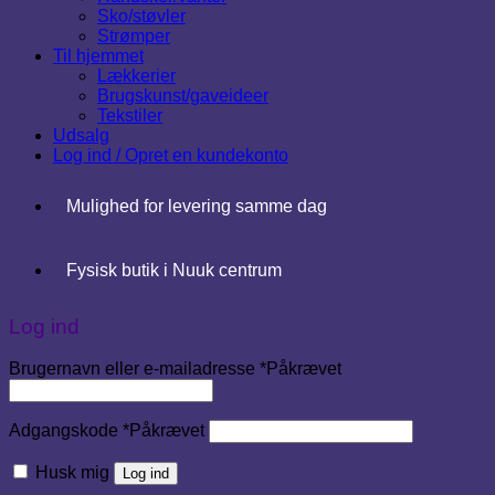
Sko/støvler
Strømper
Til hjemmet
Lækkerier
Brugskunst/gaveideer
Tekstiler
Udsalg
Log ind / Opret en kundekonto
Mulighed for levering samme dag
Fysisk butik i Nuuk centrum
Log ind
Brugernavn eller e-mailadresse
*
Påkrævet
Adgangskode
*
Påkrævet
Husk mig
Log ind