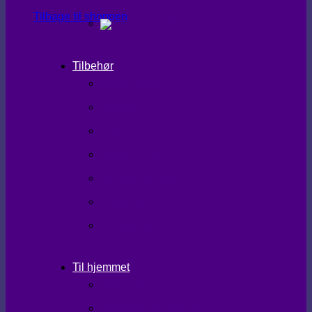
Tilbage til shoppen
Tilbehør
SHAPEWEAR
TIGHTS
TASKER
TØRKLÆDER
HANDSKER/VANTER
SKO/STØVLER
STRØMPER
Til hjemmet
LÆKKERIER
BRUGSKUNST/GAVEIDEER