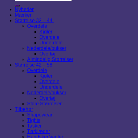
Nyheder
Mærker
Størrelse 32 – 44.
Overdele
Kjoler
Overdele
Underdele
Nederdele/bukser
Overtøj
Almindelig Størrelser
Størrelse 42 – 58.
Overdele
Kjoler
Overdele
Underdele
Nederdele/bukser
Overtøj
Store Størrelser
Tilbehør
Shapewear
Tights
Tasker
Tørklæder
Handsker/vanter