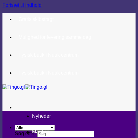
Fortsæt til indhold
Gratis skibsfragt
Mulighed for levering samme dag
Fysisk butik i Nuuk centrum
Fysisk butik i Nuuk centrum
Nyheder
Mærker
Søg efter: