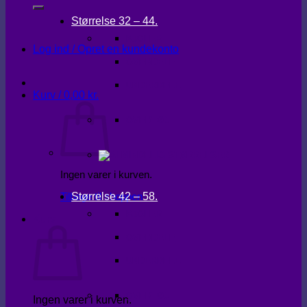
Størrelse 32 – 44.
KJOLER
Log ind / Opret en kundekonto
OVERDELE
UNDERDELE
Kurv /
0,00
kr.
OVERTØJ
Ingen varer i kurven.
Størrelse 42 – 58.
Tilbage til shoppen
KJOLER
Kurv
OVERDELE
UNDERDELE
OVERTØJ
Ingen varer i kurven.