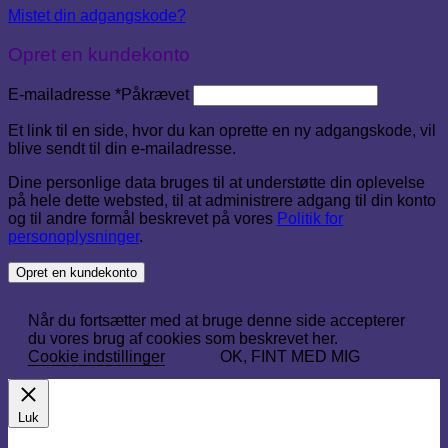
Mistet din adgangskode?
Opret en kundekonto
E-mailadresse
*
Påkrævet
Et link til en side, hvor du kan oprette en ny adgangskode, vil
blive sendt til din e-mailadresse.
Dine personlige data bruges til at understøtte din oplevelse
på hele dette websted, til at administrere adgang til din konto
og til andre formål beskrevet på vores
Politik for
personoplysninger
.
Opret en kundekonto
Når du fortsætter med at bruge denne side accepterer
du vores brug af cookies som beskrevet her.
Cookie indstillinger
OK, FINT MED MIG
Luk