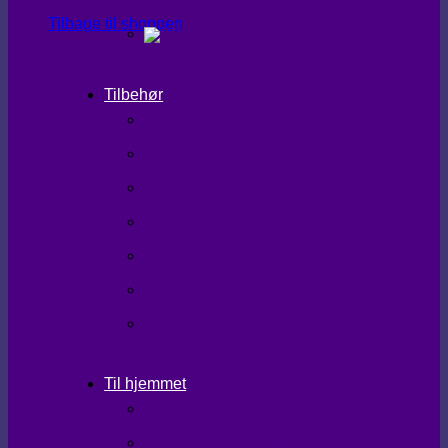
Tilbage til shoppen
Tilbehør
SHAPEWEAR
TIGHTS
TASKER
TØRKLÆDER
HANDSKER/VANTER
SKO/STØVLER
STRØMPER
Til hjemmet
LÆKKERIER
BRUGSKUNST/GAVEIDEER