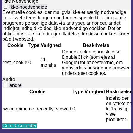
Ikke Nødvendige
ikke-noedvendige
Eventuelle cookies, der muligvis ikke er særlig nødvendige
for, at webstedet fungerer og bruges specifikt til at indsamle
brugerens personlige data via analyser, annoncer, andet
indlejret indhold kaldes ikke-nødvendige cookies. Det er
obligatorisk at skaffe brugertilladelse, før disse cookies køres
på dit websted.
Cookie
Type
Varighed
Beskrivelse
Denne cookie er indstillet af
DoubleClick (som ejes af
11
test_cookie
0
Google) for at bestemme, om
months
webstedets besøgende browser
understøtter cookies.
Andre
andre
Cookie
Type
Varighed
Beskrivelse
Indeholder
en række op
woocommerce_recently_viewed
0
til 15 nyligt
viste
produkter.
Gem & Acceptér