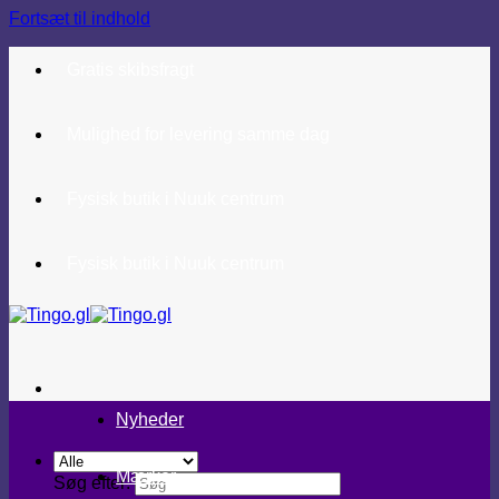
Fortsæt til indhold
Gratis skibsfragt
Mulighed for levering samme dag
Fysisk butik i Nuuk centrum
Fysisk butik i Nuuk centrum
Nyheder
Mærker
Søg efter: