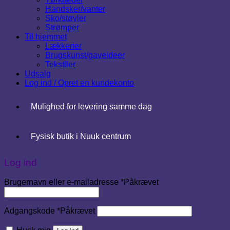
Handsker/vanter
Sko/støvler
Strømper
Til hjemmet
Lækkerier
Brugskunst/gaveideer
Tekstiler
Udsalg
Log ind / Opret en kundekonto
Mulighed for levering samme dag
Fysisk butik i Nuuk centrum
Log ind
Brugernavn eller e-mailadresse
*
Påkrævet
Adgangskode
*
Påkrævet