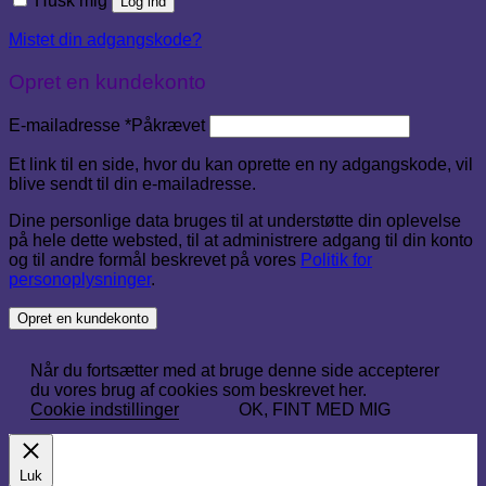
Husk mig
Log ind
Mistet din adgangskode?
Opret en kundekonto
E-mailadresse
*
Påkrævet
Et link til en side, hvor du kan oprette en ny adgangskode, vil
blive sendt til din e-mailadresse.
Dine personlige data bruges til at understøtte din oplevelse
på hele dette websted, til at administrere adgang til din konto
og til andre formål beskrevet på vores
Politik for
personoplysninger
.
Opret en kundekonto
Når du fortsætter med at bruge denne side accepterer
du vores brug af cookies som beskrevet her.
Cookie indstillinger
OK, FINT MED MIG
Luk