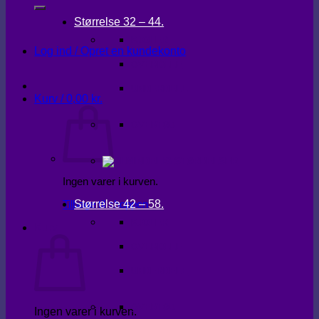
Størrelse 32 – 44.
KJOLER
Log ind / Opret en kundekonto
OVERDELE
UNDERDELE
Kurv /
0,00
kr.
OVERTØJ
Ingen varer i kurven.
Størrelse 42 – 58.
Tilbage til shoppen
KJOLER
Kurv
OVERDELE
UNDERDELE
OVERTØJ
Ingen varer i kurven.