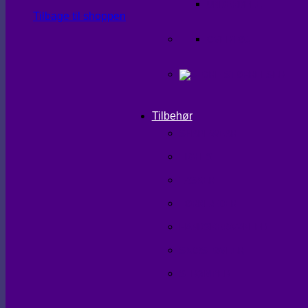
UNDERDELE
Tilbage til shoppen
OVERTØJ
Tilbehør
SHAPEWEAR
TIGHTS
TASKER
TØRKLÆDER
HANDSKER/VANTER
SKO/STØVLER
STRØMPER