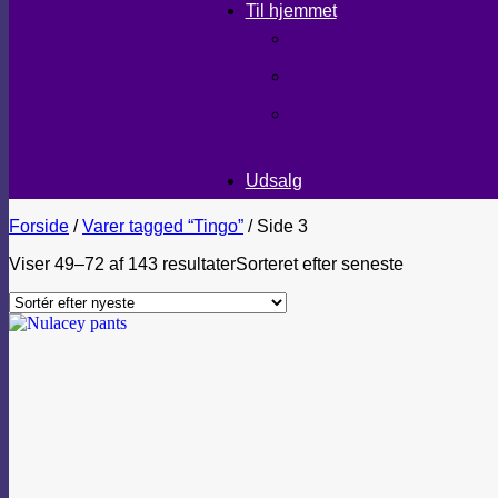
Til hjemmet
LÆKKERIER
BRUGSKUNST/GAVEIDEER
TEKSTILER
Udsalg
Forside
/
Varer tagged “Tingo”
/
Side 3
Viser 49–72 af 143 resultater
Sorteret efter seneste