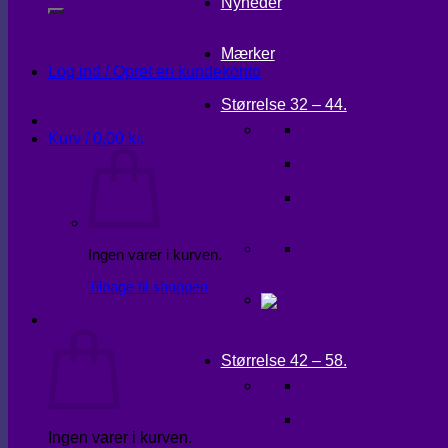
Nyheder
Mærker
Log ind / Opret en kundekonto
Størrelse 32 – 44.
KJOLER
Kurv /
0,00
kr.
OVERDELE
UNDERDELE
OVERTØJ
Ingen varer i kurven.
Tilbage til shoppen
Kurv
Størrelse 42 – 58.
KJOLER
OVERDELE
Ingen varer i kurven.