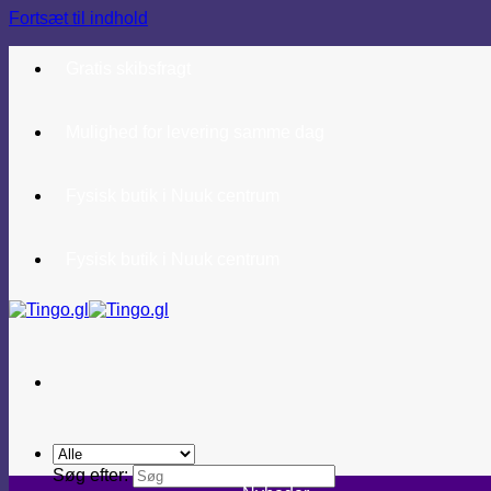
Fortsæt til indhold
Gratis skibsfragt
Mulighed for levering samme dag
Fysisk butik i Nuuk centrum
Fysisk butik i Nuuk centrum
Søg efter: