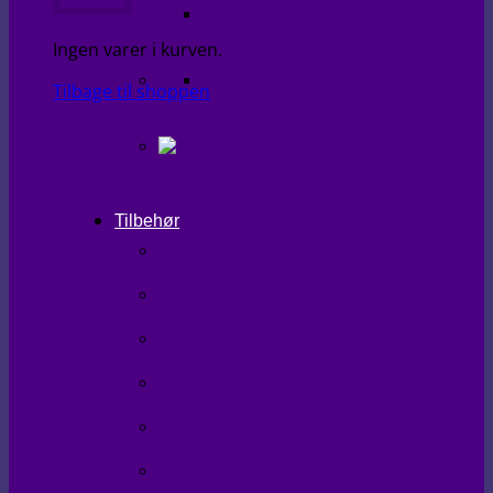
UNDERDELE
Ingen varer i kurven.
OVERTØJ
Tilbage til shoppen
Tilbehør
SHAPEWEAR
TIGHTS
TASKER
TØRKLÆDER
HANDSKER/VANTER
SKO/STØVLER