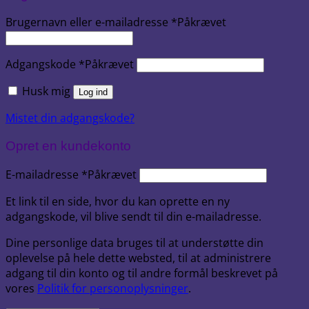
Brugernavn eller e-mailadresse
*
Påkrævet
Adgangskode
*
Påkrævet
Husk mig
Log ind
Mistet din adgangskode?
Opret en kundekonto
E-mailadresse
*
Påkrævet
Et link til en side, hvor du kan oprette en ny
adgangskode, vil blive sendt til din e-mailadresse.
Dine personlige data bruges til at understøtte din
oplevelse på hele dette websted, til at administrere
adgang til din konto og til andre formål beskrevet på
vores
Politik for personoplysninger
.