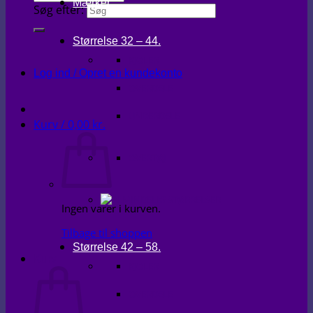
Mærker
Søg efter:
Størrelse 32 – 44.
KJOLER
Log ind / Opret en kundekonto
OVERDELE
UNDERDELE
Kurv /
0,00
kr.
OVERTØJ
Ingen varer i kurven.
Tilbage til shoppen
Størrelse 42 – 58.
Kurv
KJOLER
OVERDELE