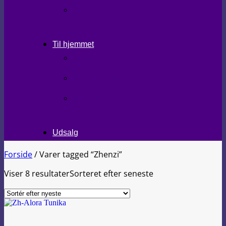
STRØMPER
Til hjemmet
LÆKKERIER
BRUGSKUNST/GAVEIDEER
TEKSTILER
Udsalg
Forside
/
Varer tagged “Zhenzi”
Viser 8 resultater
Sorteret efter seneste