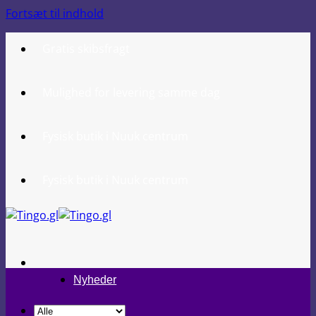
Fortsæt til indhold
Gratis skibsfragt
Mulighed for levering samme dag
Fysisk butik i Nuuk centrum
Fysisk butik i Nuuk centrum
Nyheder