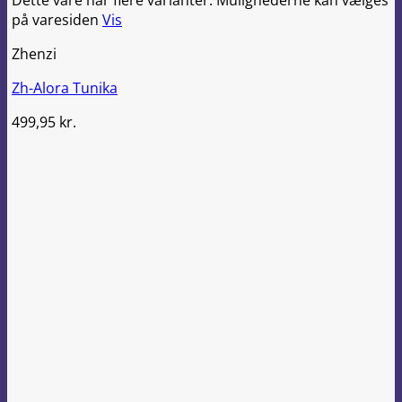
Dette vare har flere varianter. Mulighederne kan vælges
på varesiden
Vis
Zhenzi
Zh-Alora Tunika
499,95
kr.