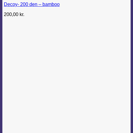
Decoy- 200 den – bamboo
varianter.
Mulighederne
200,00
kr.
kan
vælges
på
varesiden