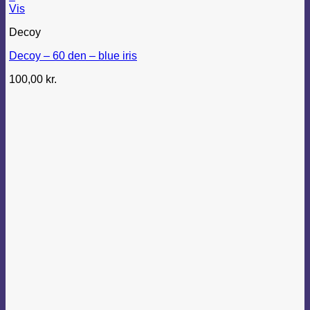
Dette
Vis
vare
Decoy
har
flere
Decoy – 60 den – blue iris
varianter.
Mulighederne
100,00
kr.
kan
vælges
på
varesiden