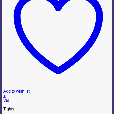
Add to wishlist
+
Dette
Vis
vare
Tights
har
flere