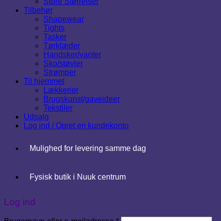
Store Størrelser
Tilbehør
Shapewear
Tights
Tasker
Tørklæder
Handsker/vanter
Sko/støvler
Strømper
Til hjemmet
Lækkerier
Brugskunst/gaveideer
Tekstiler
Udsalg
Log ind / Opret en kundekonto
Mulighed for levering samme dag
Fysisk butik i Nuuk centrum
Log ind
Påkrævet