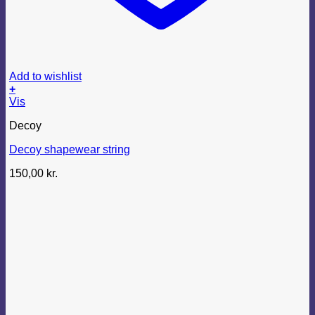
Add to wishlist
+
Dette
Vis
vare
Decoy
har
flere
Decoy shapewear string
varianter.
Mulighederne
150,00
kr.
kan
vælges
på
varesiden