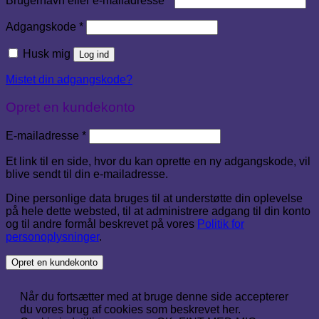
Brugernavn eller e-mailadresse
*
Påkrævet
Adgangskode
*
Husk mig
Log ind
Mistet din adgangskode?
Opret en kundekonto
Påkrævet
E-mailadresse
*
Et link til en side, hvor du kan oprette en ny adgangskode, vil
blive sendt til din e-mailadresse.
Dine personlige data bruges til at understøtte din oplevelse
på hele dette websted, til at administrere adgang til din konto
og til andre formål beskrevet på vores
Politik for
personoplysninger
.
Opret en kundekonto
Når du fortsætter med at bruge denne side accepterer
du vores brug af cookies som beskrevet her.