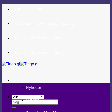
Fortsæt
Gratis skibsfragt
til
indhold
Mulighed for levering samme dag
Fysisk butik i Nuuk centrum
Fysisk butik i Nuuk centrum
Nyheder
Mærker
Søg
efter: