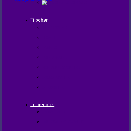
Tilbehør
SHAPEWEAR
TIGHTS
TASKER
TØRKLÆDER
HANDSKER/VANTER
SKO/STØVLER
STRØMPER
Til hjemmet
LÆKKERIER
BRUGSKUNST/GAVEIDEER