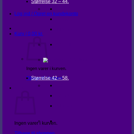
Størrelse 32 – 44.
KJOLER
Log ind / Opret en kundekonto
OVERDELE
UNDERDELE
Kurv /
0,00
kr.
OVERTØJ
Ingen varer i kurven.
Størrelse 42 – 58.
Tilbage til shoppen
KJOLER
Kurv
OVERDELE
UNDERDELE
OVERTØJ
Ingen varer i kurven.
Tilbage til shoppen