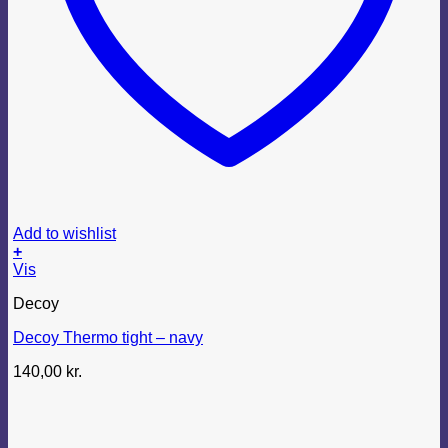
Add to wishlist
+
Dette
Vis
vare
Decoy
har
flere
Decoy Thermo tight – navy
varianter.
Mulighederne
140,00
kr.
kan
vælges
på
varesiden