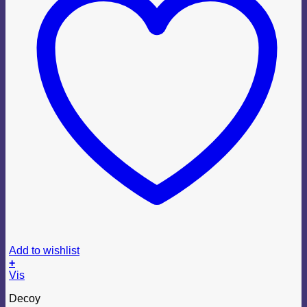
Add to wishlist
+
Dette
Vis
vare
Decoy
har