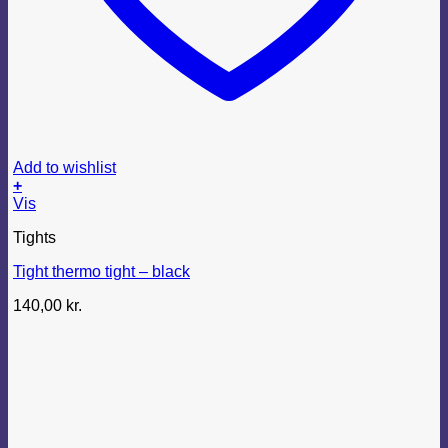
Add to wishlist
+
Dette
Vis
vare
Tights
har
flere
Tight thermo tight – black
varianter.
Mulighederne
140,00
kr.
kan
vælges
på
varesiden