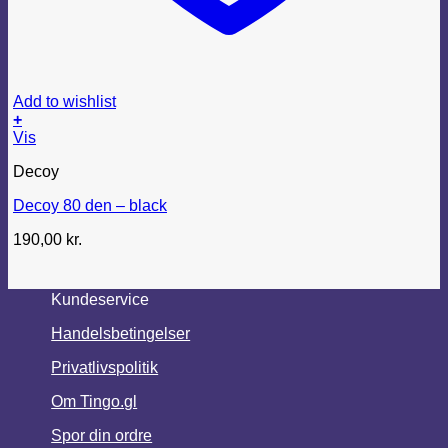
Add to wishlist
+
Dette
Vis
vare
Decoy
har
flere
Decoy 80 den – black
varianter.
Mulighederne
190,00
kr.
kan
vælges
på
varesiden
Kundeservice
Handelsbetingelser
Privatlivspolitik
Om Tingo.gl
Spor din ordre