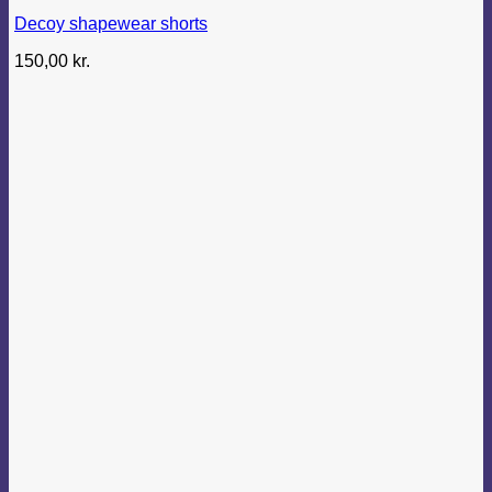
flere
Decoy shapewear shorts
varianter.
Mulighederne
150,00
kr.
kan
vælges
på
varesiden