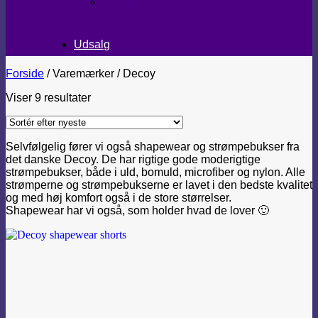
TEKSTILER
Udsalg
Forside
/
Varemærker
/
Decoy
Sorteret
Viser 9 resultater
efter
seneste
Selvfølgelig fører vi også shapewear og strømpebukser fra
det danske Decoy. De har rigtige gode moderigtige
strømpebukser, både i uld, bomuld, microfiber og nylon. Alle
strømperne og strømpebukserne er lavet i den bedste kvalitet
og med høj komfort også i de store størrelser.
Shapewear har vi også, som holder hvad de lover 🙂