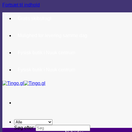
Fortsæt til indhold
Gratis skibsfragt
Mulighed for levering samme dag
Fysisk butik i Nuuk centrum
Fysisk butik i Nuuk centrum
Søg efter: