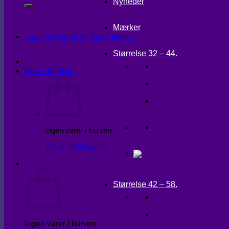
Nyheder
Mærker
Log ind / Opret en kundekonto
Størrelse 32 – 44.
KJOLER
Kurv /
0,00
kr.
OVERDELE
UNDERDELE
OVERTØJ
Ingen varer i kurven.
Tilbage til shoppen
Kurv
Størrelse 42 – 58.
KJOLER
OVERDELE
Ingen varer i kurven.