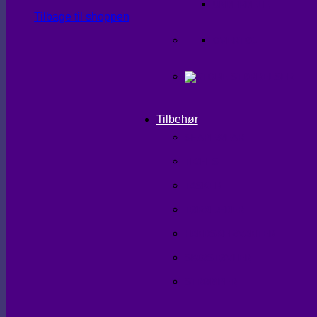
UNDERDELE
Tilbage til shoppen
OVERTØJ
Tilbehør
SHAPEWEAR
TIGHTS
TASKER
TØRKLÆDER
HANDSKER/VANTER
SKO/STØVLER
STRØMPER