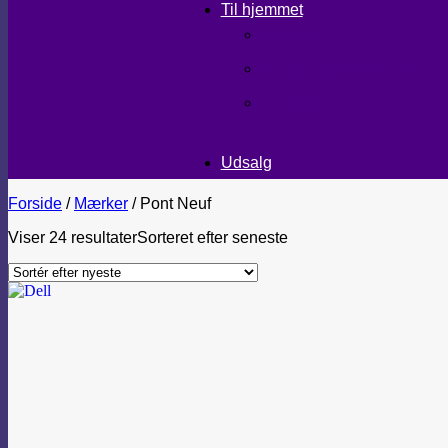
Til hjemmet
LÆKKERIER
BRUGSKUNST/GAVEIDEER
TEKSTILER
Udsalg
Forside
/
Mærker
/
Pont Neuf
Viser 24 resultater
Sorteret efter seneste