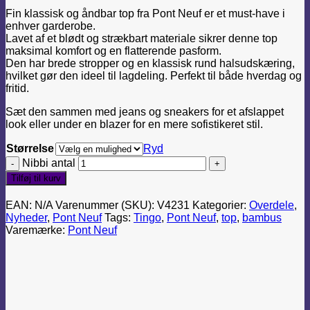
Fin klassisk og åndbar top fra Pont Neuf er et must-have i
enhver garderobe.
Lavet af et blødt og strækbart materiale sikrer denne top
maksimal komfort og en flatterende pasform.
Den har brede stropper og en klassisk rund halsudskæring,
hvilket gør den ideel til lagdeling. Perfekt til både hverdag og
fritid.
Sæt den sammen med jeans og sneakers for et afslappet
look eller under en blazer for en mere sofistikeret stil.
Størrelse
Ryd
Nibbi antal
Tilføj til kurv
EAN:
N/A
Varenummer (SKU):
V4231
Kategorier:
Overdele
,
Nyheder
,
Pont Neuf
Tags:
Tingo
,
Pont Neuf
,
top
,
bambus
Varemærke:
Pont Neuf