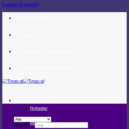
Fortsæt til indhold
Gratis skibsfragt
Mulighed for levering samme dag
Fysisk butik i Nuuk centrum
Fysisk butik i Nuuk centrum
Nyheder
Mærker
Søg efter: