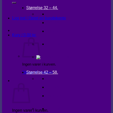
Størrelse 32 – 44.
KJOLER
Log ind / Opret en kundekonto
OVERDELE
UNDERDELE
Kurv /
0,00
kr.
OVERTØJ
Ingen varer i kurven.
Størrelse 42 – 58.
Tilbage til shoppen
KJOLER
Kurv
OVERDELE
UNDERDELE
OVERTØJ
Ingen varer i kurven.