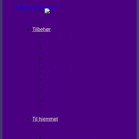
Tilbage til shoppen
Tilbehør
SHAPEWEAR
TIGHTS
TASKER
TØRKLÆDER
HANDSKER/VANTER
SKO/STØVLER
STRØMPER
Til hjemmet
LÆKKERIER
BRUGSKUNST/GAVEIDEER