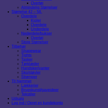
Overtøj
Almindelig Størrelser
Størrelse 42 – 58.
Overdele
Kjoler
Overdele
Underdele
Nederdele/bukser
Overtøj
Store Størrelser
Tilbehør
Shapewear
Tights
Tasker
Tørklæder
Handsker/vanter
Sko/støvler
Strømper
Til hjemmet
Lækkerier
Brugskunst/gaveideer
Tekstiler
Udsalg
Log ind / Opret en kundekonto