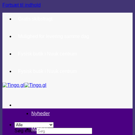
Fortsæt til indhold
Gratis skibsfragt
Mulighed for levering samme dag
Fysisk butik i Nuuk centrum
Fysisk butik i Nuuk centrum
Nyheder
Mærker
Søg efter: