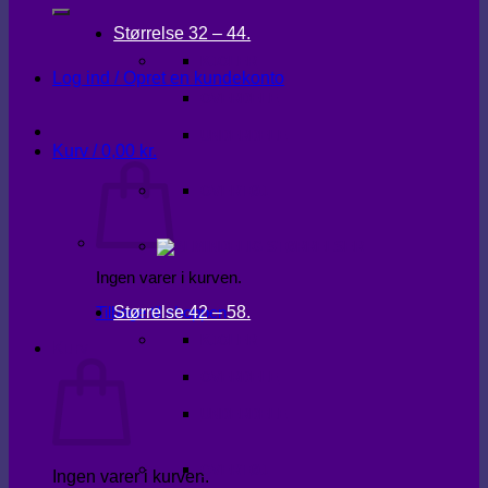
Størrelse 32 – 44.
KJOLER
Log ind / Opret en kundekonto
OVERDELE
UNDERDELE
Kurv /
0,00
kr.
OVERTØJ
Ingen varer i kurven.
Størrelse 42 – 58.
Tilbage til shoppen
KJOLER
Kurv
OVERDELE
UNDERDELE
OVERTØJ
Ingen varer i kurven.