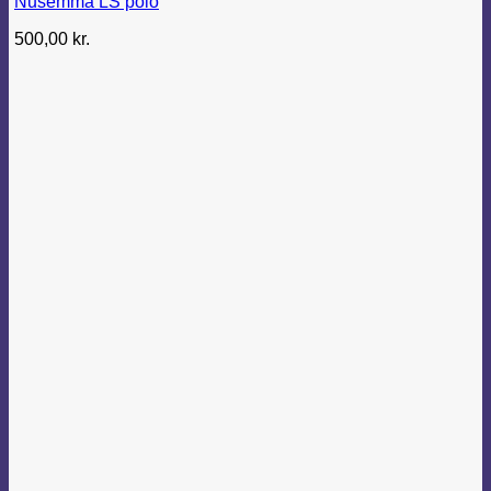
Nusemma LS polo
500,00
kr.