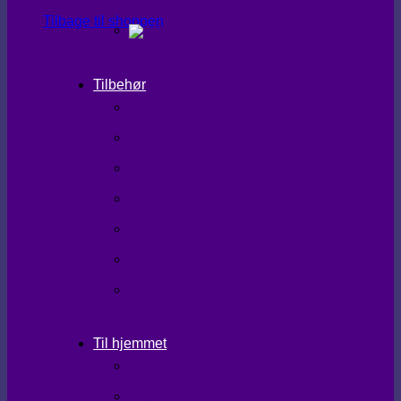
Tilbage til shoppen
Tilbehør
SHAPEWEAR
TIGHTS
TASKER
TØRKLÆDER
HANDSKER/VANTER
SKO/STØVLER
STRØMPER
Til hjemmet
LÆKKERIER
BRUGSKUNST/GAVEIDEER