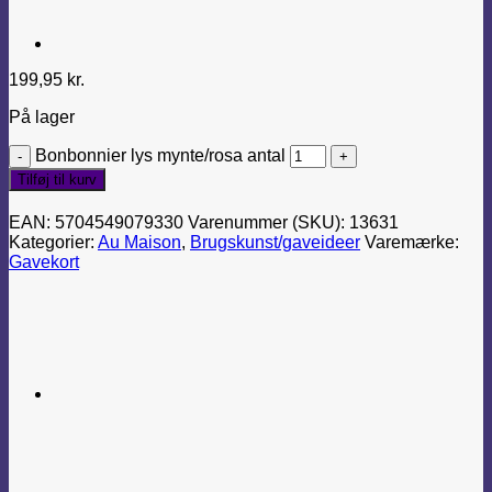
199,95
kr.
På lager
Bonbonnier lys mynte/rosa antal
Tilføj til kurv
EAN:
5704549079330
Varenummer (SKU):
13631
Kategorier:
Au Maison
,
Brugskunst/gaveideer
Varemærke:
Gavekort