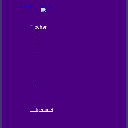
Tilbage til shoppen
Tilbehør
SHAPEWEAR
TIGHTS
TASKER
TØRKLÆDER
HANDSKER/VANTER
SKO/STØVLER
STRØMPER
Til hjemmet
LÆKKERIER
BRUGSKUNST/GAVEIDEER