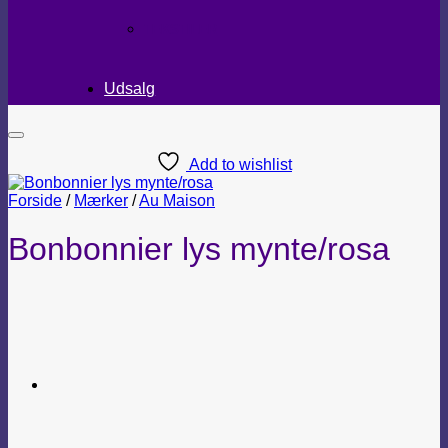
TEKSTILER
Udsalg
Add to wishlist
Forside
/
Mærker
/
Au Maison
Bonbonnier lys mynte/rosa