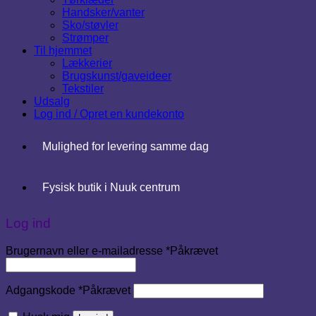
Handsker/vanter
Sko/støvler
Strømper
Til hjemmet
Lækkerier
Brugskunst/gaveideer
Tekstiler
Udsalg
Log ind / Opret en kundekonto
Mulighed for levering samme dag
Fysisk butik i Nuuk centrum
Log ind
Brugernavn eller e-mailadresse
*
Påkrævet
Adgangskode
*
Påkrævet