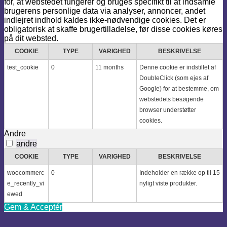
for, at webstedet fungerer og bruges specifikt til at indsamle
brugerens personlige data via analyser, annoncer, andet
indlejret indhold kaldes ikke-nødvendige cookies. Det er
obligatorisk at skaffe brugertilladelse, før disse cookies køres
på dit websted.
COOKIE
TYPE
VARIGHED
BESKRIVELSE
test_cookie
0
11 months
Denne cookie er indstillet af
DoubleClick (som ejes af
Google) for at bestemme, om
webstedets besøgende
browser understøtter
cookies.
Andre
andre
COOKIE
TYPE
VARIGHED
BESKRIVELSE
woocommerc
0
Indeholder en række op til 15
e_recently_vi
nyligt viste produkter.
ewed
Gem & Acceptér