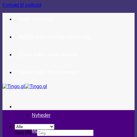
Fortsæt til indhold
Gratis skibsfragt
Mulighed for levering samme dag
Fysisk butik i Nuuk centrum
Fysisk butik i Nuuk centrum
Nyheder
Mærker
Søg efter: