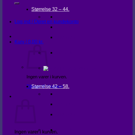
Størrelse 32 – 44.
KJOLER
Log ind / Opret en kundekonto
OVERDELE
UNDERDELE
Kurv /
0,00
kr.
OVERTØJ
Ingen varer i kurven.
Størrelse 42 – 58.
Tilbage til shoppen
KJOLER
Kurv
OVERDELE
UNDERDELE
OVERTØJ
Ingen varer i kurven.