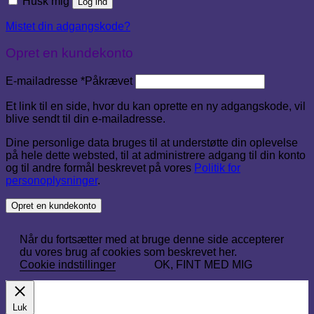
Husk mig
Log ind
Mistet din adgangskode?
Opret en kundekonto
E-mailadresse
*
Påkrævet
Et link til en side, hvor du kan oprette en ny adgangskode, vil
blive sendt til din e-mailadresse.
Dine personlige data bruges til at understøtte din oplevelse
på hele dette websted, til at administrere adgang til din konto
og til andre formål beskrevet på vores
Politik for
personoplysninger
.
Opret en kundekonto
Når du fortsætter med at bruge denne side accepterer
du vores brug af cookies som beskrevet her.
Cookie indstillinger
OK, FINT MED MIG
Luk