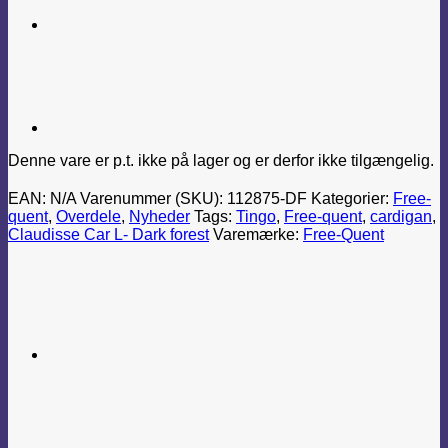
Denne vare er p.t. ikke på lager og er derfor ikke tilgængelig.
EAN:
N/A
Varenummer (SKU):
112875-DF
Kategorier:
Free-
quent
,
Overdele
,
Nyheder
Tags:
Tingo
,
Free-quent
,
cardigan
,
Claudisse Car L- Dark forest
Varemærke:
Free-Quent