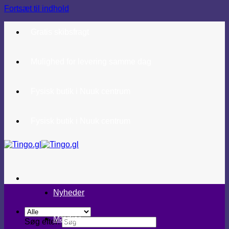
Fortsæt til indhold
Gratis skibsfragt
Mulighed for levering samme dag
Fysisk butik i Nuuk centrum
Fysisk butik i Nuuk centrum
Nyheder
Mærker
Søg efter: