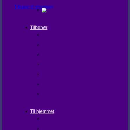
Tilbage til shoppen
Tilbehør
SHAPEWEAR
TIGHTS
TASKER
TØRKLÆDER
HANDSKER/VANTER
SKO/STØVLER
STRØMPER
Til hjemmet
LÆKKERIER
BRUGSKUNST/GAVEIDEER