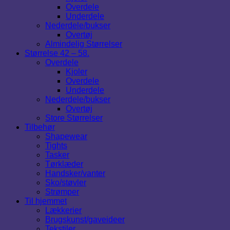
Overdele
Underdele
Nederdele/bukser
Overtøj
Almindelig Størrelser
Størrelse 42 – 58.
Overdele
Kjoler
Overdele
Underdele
Nederdele/bukser
Overtøj
Store Størrelser
Tilbehør
Shapewear
Tights
Tasker
Tørklæder
Handsker/vanter
Sko/støvler
Strømper
Til hjemmet
Lækkerier
Brugskunst/gaveideer
Tekstiler