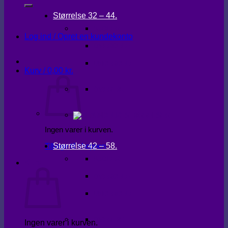
Størrelse 32 – 44.
KJOLER
Log ind / Opret en kundekonto
OVERDELE
UNDERDELE
Kurv /
0,00
kr.
OVERTØJ
Ingen varer i kurven.
Størrelse 42 – 58.
Tilbage til shoppen
KJOLER
Kurv
OVERDELE
UNDERDELE
OVERTØJ
Ingen varer i kurven.