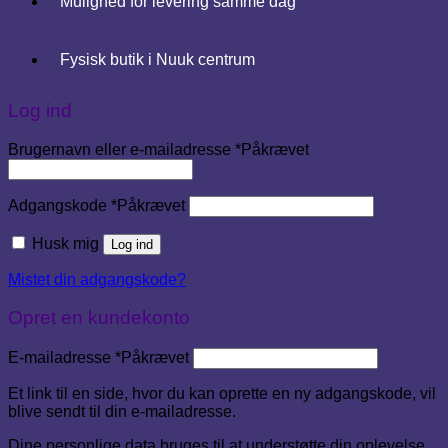
Mulighed for levering samme dag
Fysisk butik i Nuuk centrum
Log ind
Brugernavn eller e-mailadresse
*
Påkrævet
Adgangskode
*
Påkrævet
Husk mig
Log ind
Mistet din adgangskode?
Opret en kundekonto
E-mailadresse
*
Påkrævet
Et link til en side, hvor du kan oprette en ny adgangskode, vil
blive sendt til din e-mailadresse.
Dine personlige data bruges til at understøtte din oplevelse