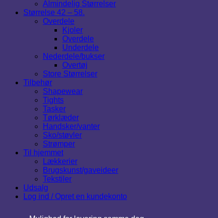
Almindelig Størrelser
Størrelse 42 – 58.
Overdele
Kjoler
Overdele
Underdele
Nederdele/bukser
Overtøj
Store Størrelser
Tilbehør
Shapewear
Tights
Tasker
Tørklæder
Handsker/vanter
Sko/støvler
Strømper
Til hjemmet
Lækkerier
Brugskunst/gaveideer
Tekstiler
Udsalg
Log ind / Opret en kundekonto