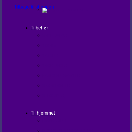
Tilbage til shoppen
Tilbehør
SHAPEWEAR
TIGHTS
TASKER
TØRKLÆDER
HANDSKER/VANTER
SKO/STØVLER
STRØMPER
Til hjemmet
LÆKKERIER
BRUGSKUNST/GAVEIDEER