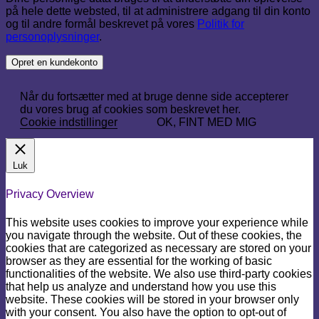
på hele dette websted, til at administrere adgang til din konto
og til andre formål beskrevet på vores
Politik for
personoplysninger
.
Opret en kundekonto
Når du fortsætter med at bruge denne side accepterer
du vores brug af cookies som beskrevet her.
Cookie indstillinger
OK, FINT MED MIG
Luk
Privacy Overview
This website uses cookies to improve your experience while
you navigate through the website. Out of these cookies, the
cookies that are categorized as necessary are stored on your
browser as they are essential for the working of basic
functionalities of the website. We also use third-party cookies
that help us analyze and understand how you use this
website. These cookies will be stored in your browser only
with your consent. You also have the option to opt-out of