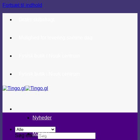
Fortsæt til indhold
Gratis skibsfragt
Mulighed for levering samme dag
Fysisk butik i Nuuk centrum
Fysisk butik i Nuuk centrum
Nyheder
Mærker
Søg efter: