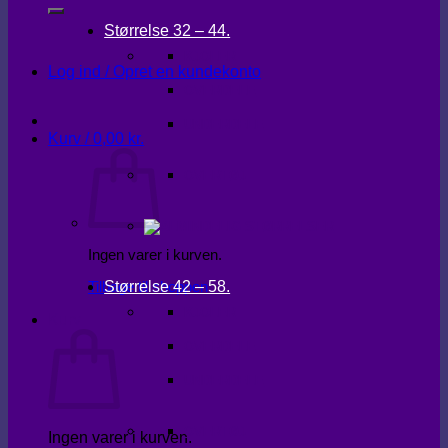
Størrelse 32 – 44.
KJOLER
Log ind / Opret en kundekonto
OVERDELE
UNDERDELE
Kurv /
0,00
kr.
OVERTØJ
Ingen varer i kurven.
Størrelse 42 – 58.
Tilbage til shoppen
KJOLER
Kurv
OVERDELE
UNDERDELE
OVERTØJ
Ingen varer i kurven.