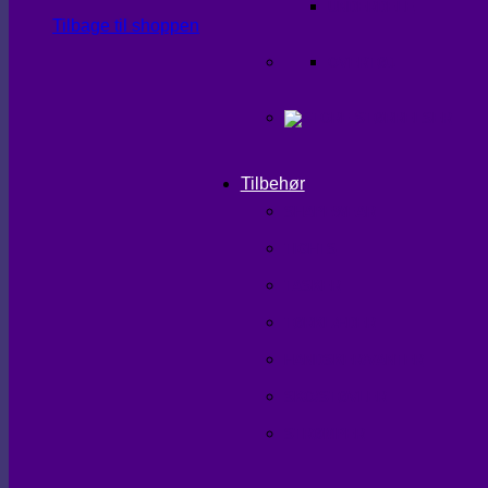
UNDERDELE
Tilbage til shoppen
OVERTØJ
Tilbehør
SHAPEWEAR
TIGHTS
TASKER
TØRKLÆDER
HANDSKER/VANTER
SKO/STØVLER
STRØMPER