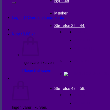
Nyheder
Mærker
Log ind / Opret en kundekonto
Størrelse 32 – 44.
KJOLER
Kurv /
0,00
kr.
OVERDELE
UNDERDELE
OVERTØJ
Ingen varer i kurven.
Tilbage til shoppen
Kurv
Størrelse 42 – 58.
KJOLER
OVERDELE
Ingen varer i kurven.