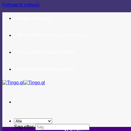
Fortsæt til indhold
Gratis skibsfragt
Mulighed for levering samme dag
Fysisk butik i Nuuk centrum
Fysisk butik i Nuuk centrum
Søg efter: