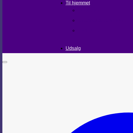
Til hjemmet
LÆKKERIER
BRUGSKUNST/GAVEIDEER
TEKSTILER
Udsalg