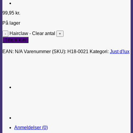
99,95
kr.
På lager
Hairclaw - Clear antal
Tilføj til kurv
EAN:
N/A
Varenummer (SKU):
H18-0021
Kategori:
Just d'lux
Anmeldelser (0)