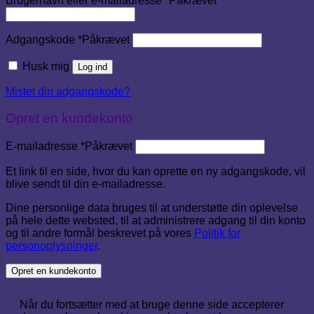
Brugernavn eller e-mailadresse
*
Påkrævet
Adgangskode
*
Påkrævet
Husk mig
Log ind
Mistet din adgangskode?
Opret en kundekonto
E-mailadresse
*
Påkrævet
Et link til en side, hvor du kan oprette en ny adgangskode, vil
blive sendt til din e-mailadresse.
Dine personlige data bruges til at understøtte din oplevelse
på hele dette websted, til at administrere adgang til din konto
og til andre formål beskrevet på vores
Politik for
personoplysninger
.
Opret en kundekonto
Når du fortsætter med at bruge denne side accepterer