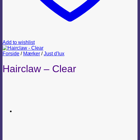
Add to wishlist
Forside
/
Mærker
/
Just d'lux
Hairclaw – Clear