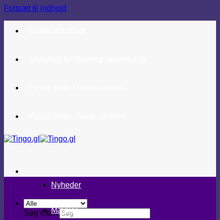
Fortsæt til indhold
Gratis skibsfragt
Mulighed for levering samme dag
Fysisk butik i Nuuk centrum
Fysisk butik i Nuuk centrum
Nyheder
Mærker
Søg efter: