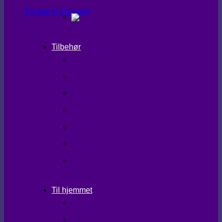
Tilbage til shoppen
Tilbehør
SHAPEWEAR
TIGHTS
TASKER
TØRKLÆDER
HANDSKER/VANTER
SKO/STØVLER
STRØMPER
Til hjemmet
LÆKKERIER
BRUGSKUNST/GAVEIDEER