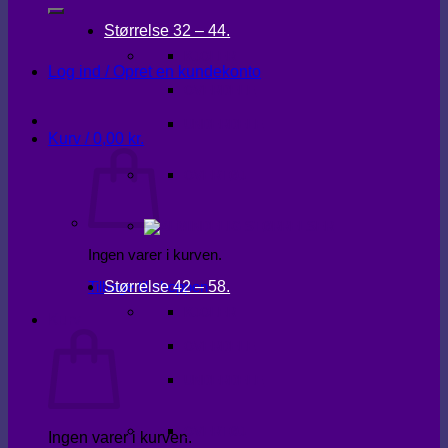
Størrelse 32 – 44.
KJOLER
Log ind / Opret en kundekonto
OVERDELE
UNDERDELE
Kurv /
0,00
kr.
OVERTØJ
Ingen varer i kurven.
Størrelse 42 – 58.
Tilbage til shoppen
KJOLER
Kurv
OVERDELE
UNDERDELE
OVERTØJ
Ingen varer i kurven.