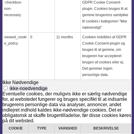
-checkbox-
GDPR Cookie Consent-
non-
plugin. Cookies bruges til at
necessary
gemme brugerens samtykke
til cookies i kategorien "Ikke
nødvendigt".
viewed_cooki
0
11 months
Cookien indstilles af GDPR
e_policy
Cookie Consent-plugin og
bruges til at gemme, om
brugeren har accepteret
brugen af ​​cookies eller ej.
Det gemmer ingen
personlige data.
Ikke Nødvendige
ikke-noedvendige
Eventuelle cookies, der muligvis ikke er særlig nødvendige
for, at webstedet fungerer og bruges specifikt til at indsamle
brugerens personlige data via analyser, annoncer, andet
indlejret indhold kaldes ikke-nødvendige cookies. Det er
obligatorisk at skaffe brugertilladelse, før disse cookies køres
på dit websted.
COOKIE
TYPE
VARIGHED
BESKRIVELSE