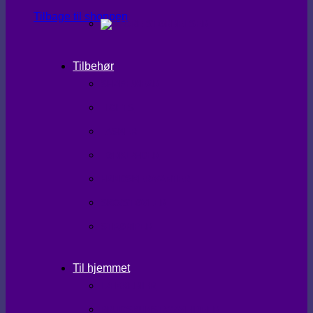
Tilbage til shoppen
Tilbehør
SHAPEWEAR
TIGHTS
TASKER
TØRKLÆDER
HANDSKER/VANTER
SKO/STØVLER
STRØMPER
Til hjemmet
LÆKKERIER
BRUGSKUNST/GAVEIDEER