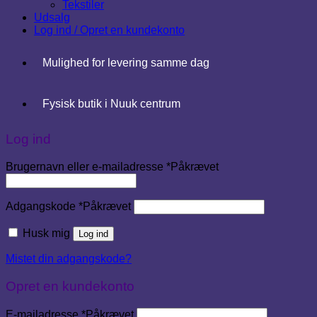
Tekstiler
Udsalg
Log ind / Opret en kundekonto
Mulighed for levering samme dag
Fysisk butik i Nuuk centrum
Log ind
Brugernavn eller e-mailadresse
*
Påkrævet
Adgangskode
*
Påkrævet
Husk mig
Log ind
Mistet din adgangskode?
Opret en kundekonto
E-mailadresse
*
Påkrævet