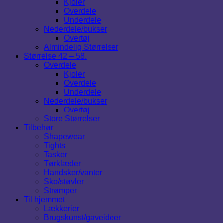
Kjoler
Overdele
Underdele
Nederdele/bukser
Overtøj
Almindelig Størrelser
Størrelse 42 – 58.
Overdele
Kjoler
Overdele
Underdele
Nederdele/bukser
Overtøj
Store Størrelser
Tilbehør
Shapewear
Tights
Tasker
Tørklæder
Handsker/vanter
Sko/støvler
Strømper
Til hjemmet
Lækkerier
Brugskunst/gaveideer