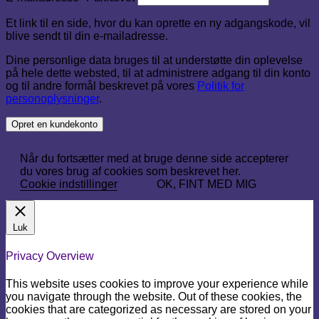
Et link til en side, hvor du kan oprette en ny adgangskode, vil
blive sendt til din e-mailadresse.
Dine personlige data bruges til at understøtte din oplevelse
på hele dette websted, til at administrere adgang til din konto
og til andre formål beskrevet på vores
Politik for
personoplysninger
.
Opret en kundekonto
Når du fortsætter med at bruge denne side accepterer
du vores brug af cookies som beskrevet her.
Cookie indstillinger
OK, FINT MED MIG
Luk
Privacy Overview
This website uses cookies to improve your experience while
you navigate through the website. Out of these cookies, the
cookies that are categorized as necessary are stored on your