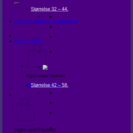
Størrelse 32 – 44.
KJOLER
Log ind / Opret en kundekonto
OVERDELE
UNDERDELE
Kurv /
0,00
kr.
OVERTØJ
Ingen varer i kurven.
Størrelse 42 – 58.
Tilbage til shoppen
KJOLER
Kurv
OVERDELE
UNDERDELE
OVERTØJ
Ingen varer i kurven.