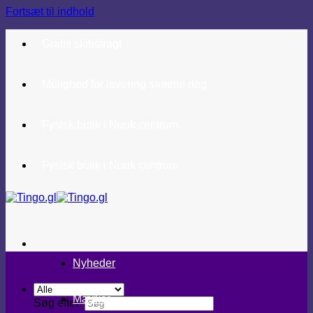
Fortsæt til indhold
Gratis skibsfragt
Mulighed for levering samme dag
Fysisk butik i Nuuk centrum
Fysisk butik i Nuuk centrum
Nyheder
Mærker
Søg efter: