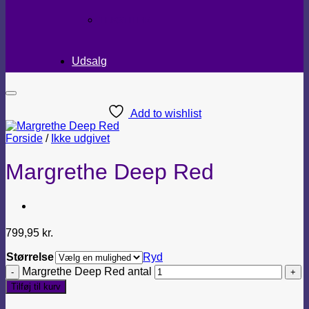
TEKSTILER
Udsalg
Add to wishlist
Forside
/
Ikke udgivet
Margrethe Deep Red
799,95
kr.
Størrelse
Ryd
Margrethe Deep Red antal
Tilføj til kurv