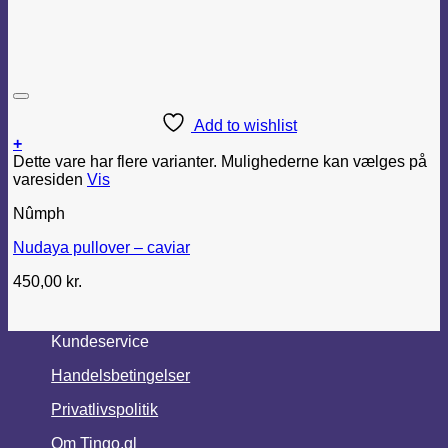
Add to wishlist
+
Dette vare har flere varianter. Mulighederne kan vælges på
varesiden
Vis
Nûmph
Nudaya pullover – caviar
450,00
kr.
Kundeservice
Handelsbetingelser
Privatlivspolitik
Om Tingo.gl