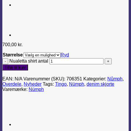
700,00
kr.
Størrelse
Ryd
Nualetta shirt antal
Tilføj til kurv
EAN:
N/A
Varenummer (SKU):
706351
Kategorier:
Nûmph
,
Overdele
,
Nyheder
Tags:
Tingo
,
Nümph
,
denim skjorte
Varemærke:
Nümph