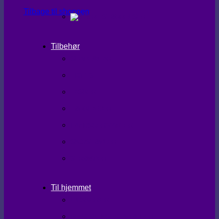
Tilbage til shoppen
Tilbehør
SHAPEWEAR
TIGHTS
TASKER
TØRKLÆDER
HANDSKER/VANTER
SKO/STØVLER
STRØMPER
Til hjemmet
LÆKKERIER
BRUGSKUNST/GAVEIDEER