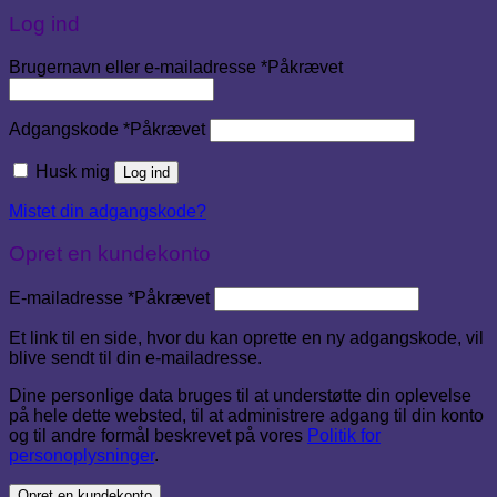
Log ind
Brugernavn eller e-mailadresse
*
Påkrævet
Adgangskode
*
Påkrævet
Husk mig
Log ind
Mistet din adgangskode?
Opret en kundekonto
E-mailadresse
*
Påkrævet
Et link til en side, hvor du kan oprette en ny adgangskode, vil
blive sendt til din e-mailadresse.
Dine personlige data bruges til at understøtte din oplevelse
på hele dette websted, til at administrere adgang til din konto
og til andre formål beskrevet på vores
Politik for
personoplysninger
.
Opret en kundekonto