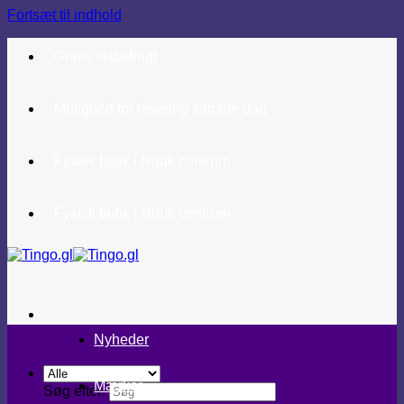
Fortsæt til indhold
Gratis skibsfragt
Mulighed for levering samme dag
Fysisk butik i Nuuk centrum
Fysisk butik i Nuuk centrum
Nyheder
Mærker
Søg efter: