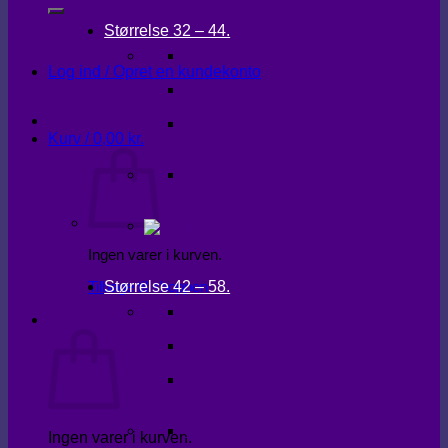
Størrelse 32 – 44.
KJOLER
Log ind / Opret en kundekonto
OVERDELE
UNDERDELE
Kurv /
0,00
kr.
OVERTØJ
Ingen varer i kurven.
Størrelse 42 – 58.
Tilbage til shoppen
KJOLER
Kurv
OVERDELE
UNDERDELE
OVERTØJ
Ingen varer i kurven.