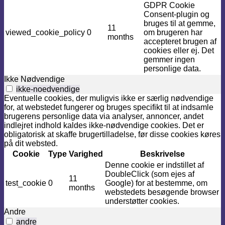
GDPR Cookie
Consent-plugin og
bruges til at gemme,
11
viewed_cookie_policy
0
om brugeren har
months
accepteret brugen af ​​
cookies eller ej. Det
gemmer ingen
personlige data.
Ikke Nødvendige
ikke-noedvendige
Eventuelle cookies, der muligvis ikke er særlig nødvendige
for, at webstedet fungerer og bruges specifikt til at indsamle
brugerens personlige data via analyser, annoncer, andet
indlejret indhold kaldes ikke-nødvendige cookies. Det er
obligatorisk at skaffe brugertilladelse, før disse cookies køres
på dit websted.
Cookie
Type
Varighed
Beskrivelse
Denne cookie er indstillet af
DoubleClick (som ejes af
11
test_cookie
0
Google) for at bestemme, om
months
webstedets besøgende browser
understøtter cookies.
Andre
andre