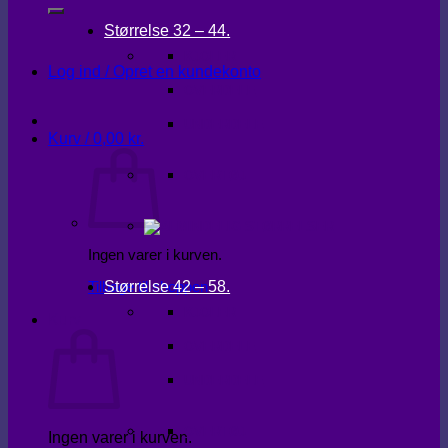
Størrelse 32 – 44.
KJOLER
Log ind / Opret en kundekonto
OVERDELE
UNDERDELE
Kurv /
0,00
kr.
OVERTØJ
Ingen varer i kurven.
Størrelse 42 – 58.
Tilbage til shoppen
KJOLER
Kurv
OVERDELE
UNDERDELE
OVERTØJ
Ingen varer i kurven.