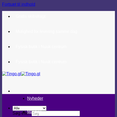
Fortsæt til indhold
Gratis skibsfragt
Mulighed for levering samme dag
Fysisk butik i Nuuk centrum
Fysisk butik i Nuuk centrum
Nyheder
Mærker
Søg efter: