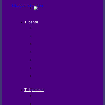
Tilbage til shoppen
Tilbehør
SHAPEWEAR
TIGHTS
TASKER
TØRKLÆDER
HANDSKER/VANTER
SKO/STØVLER
STRØMPER
Til hjemmet
LÆKKERIER
BRUGSKUNST/GAVEIDEER