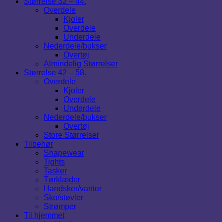
Størrelse 32 – 44.
Overdele
Kjoler
Overdele
Underdele
Nederdele/bukser
Overtøj
Almindelig Størrelser
Størrelse 42 – 58.
Overdele
Kjoler
Overdele
Underdele
Nederdele/bukser
Overtøj
Store Størrelser
Tilbehør
Shapewear
Tights
Tasker
Tørklæder
Handsker/vanter
Sko/støvler
Strømper
Til hjemmet