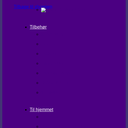
Tilbage til shoppen
Tilbehør
SHAPEWEAR
TIGHTS
TASKER
TØRKLÆDER
HANDSKER/VANTER
SKO/STØVLER
STRØMPER
Til hjemmet
LÆKKERIER
BRUGSKUNST/GAVEIDEER