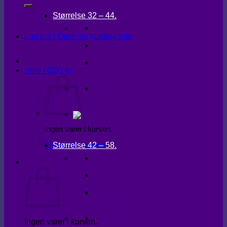
Størrelse 32 – 44.
KJOLER
Log ind / Opret en kundekonto
OVERDELE
UNDERDELE
Kurv /
0,00
kr.
OVERTØJ
Ingen varer i kurven.
Størrelse 42 – 58.
Tilbage til shoppen
KJOLER
Kurv
OVERDELE
UNDERDELE
OVERTØJ
Ingen varer i kurven.