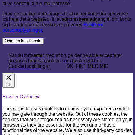
blive sendt til din e-mailadresse.
Dine personlige data bruges til at understøtte din oplevelse
på hele dette websted, til at administrere adgang til din konto
og til andre formål beskrevet på vores
Politik for
personoplysninger
.
Opret en kundekonto
Når du fortsætter med at bruge denne side accepterer
du vores brug af cookies som beskrevet her.
Cookie indstillinger
OK, FINT MED MIG
Luk
Privacy Overview
This website uses cookies to improve your experience while
you navigate through the website. Out of these cookies, the
cookies that are categorized as necessary are stored on your
browser as they are essential for the working of basic
functionalities of the website. We also use third-party cookies