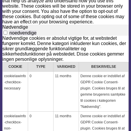
that help us analyze and understand how you use this
website. These cookies will be stored in your browser only
with your consent. You also have the option to opt-out of
these cookies. But opting out of some of these cookies may
have an effect on your browsing experience.
Nødvendige
noedvendige
Nødvendige cookies er absolut vigtige for, at webstedet
fungerer korrekt. Denne kategori inkluderer kun cookies, der
sikrer grundlæggende funktionaliteter og
sikkerhedsfunktioner på webstedet. Disse cookies gemmer
ingen personlige oplysninger.
COOKIE
TYPE
VARIGHED
BESKRIVELSE
cookielawinfo
0
11 months
Denne cookie er indstillet af
-checkbox-
GDPR Cookie Consent-
necessary
plugin. Cookies bruges til at
gemme brugerens samtykke
til cookies i kategorien
"Nødvendig".
cookielawinfo
0
11 months
Denne cookie er indstillet af
-checkbox-
GDPR Cookie Consent-
non-
plugin. Cookies bruges til at