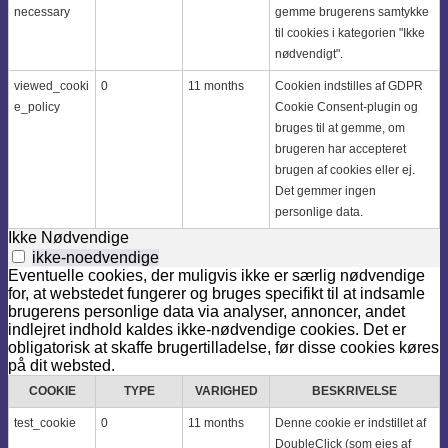
necessary
gemme brugerens samtykke
til cookies i kategorien "Ikke
nødvendigt".
viewed_cooki
0
11 months
Cookien indstilles af GDPR
e_policy
Cookie Consent-plugin og
bruges til at gemme, om
brugeren har accepteret
brugen af ​​cookies eller ej.
Det gemmer ingen
personlige data.
Ikke Nødvendige
ikke-noedvendige
Eventuelle cookies, der muligvis ikke er særlig nødvendige
for, at webstedet fungerer og bruges specifikt til at indsamle
brugerens personlige data via analyser, annoncer, andet
indlejret indhold kaldes ikke-nødvendige cookies. Det er
obligatorisk at skaffe brugertilladelse, før disse cookies køres
på dit websted.
COOKIE
TYPE
VARIGHED
BESKRIVELSE
test_cookie
0
11 months
Denne cookie er indstillet af
DoubleClick (som ejes af