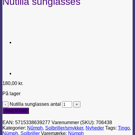
Nutilla sunglasses
180,00
kr.
På lager
Nutilla sunglasses antal
Tilføj til kurv
EAN:
5715338639277
Varenummer (SKU):
706438
Kategorier:
Nûmph
,
Solbriller/smykker
,
Nyheder
Tags:
Tingo
,
Nümph
,
Solbriller
Varemærke:
Nümph