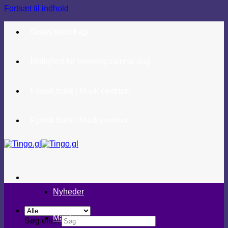
Fortsæt til indhold
Gratis skibsfragt
Mulighed for levering samme dag
Fysisk butik i Nuuk centrum
Fysisk butik i Nuuk centrum
Nyheder
Mærker
Søg efter: