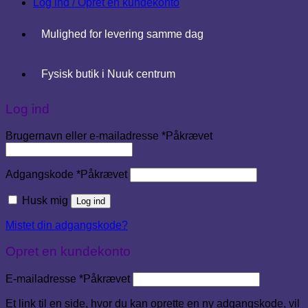
Log ind / Opret en kundekonto
Mulighed for levering samme dag
Fysisk butik i Nuuk centrum
Log ind
Brugernavn eller e-mailadresse
*
Påkrævet
Adgangskode
*
Påkrævet
Husk mig
Log ind
Mistet din adgangskode?
Opret en kundekonto
E-mailadresse
*
Påkrævet
Et link til en side, hvor du kan oprette en ny adgangskode, vil