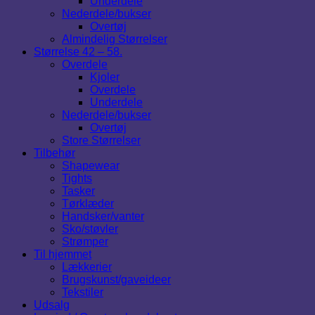
Underdele
Nederdele/bukser
Overtøj
Almindelig Størrelser
Størrelse 42 – 58.
Overdele
Kjoler
Overdele
Underdele
Nederdele/bukser
Overtøj
Store Størrelser
Tilbehør
Shapewear
Tights
Tasker
Tørklæder
Handsker/vanter
Sko/støvler
Strømper
Til hjemmet
Lækkerier
Brugskunst/gaveideer
Tekstiler
Udsalg