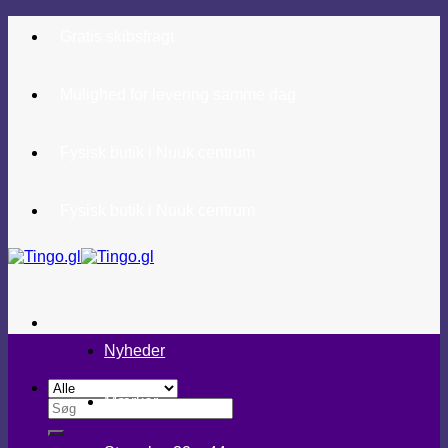
Fortsæt
Gratis skibsfragt
til
indhold
Mulighed for levering samme dag
Fysisk butik i Nuuk centrum
Fysisk butik i Nuuk centrum
Nyheder
Mærker
Søg
efter: