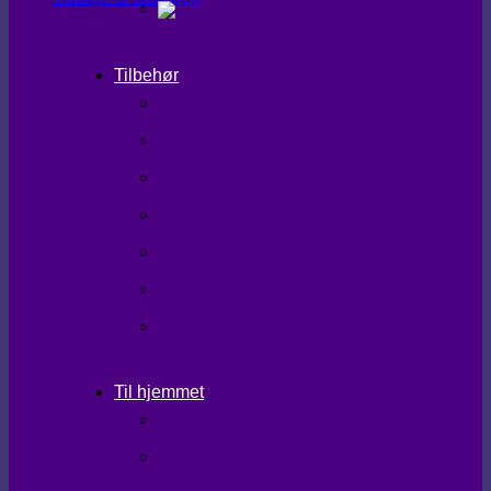
Tilbehør
SHAPEWEAR
TIGHTS
TASKER
TØRKLÆDER
HANDSKER/VANTER
SKO/STØVLER
STRØMPER
Til hjemmet
LÆKKERIER
BRUGSKUNST/GAVEIDEER