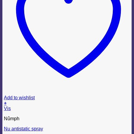
Add to wishlist
+
Vis
Nûmph
Nu antistatic spray