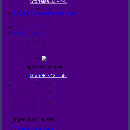
Størrelse 32 – 44.
KJOLER
Log ind / Opret en kundekonto
OVERDELE
UNDERDELE
Kurv /
0,00
kr.
OVERTØJ
Ingen varer i kurven.
Størrelse 42 – 58.
Tilbage til shoppen
KJOLER
Kurv
OVERDELE
UNDERDELE
OVERTØJ
Ingen varer i kurven.
Tilbage til shoppen