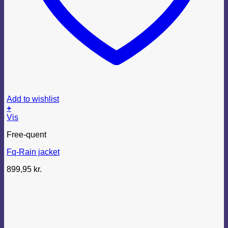
Add to wishlist
+
Dette
Vis
vare
Free-quent
har
flere
Fq-Rain jacket
varianter.
Mulighederne
899,95
kr.
kan
vælges
på
varesiden