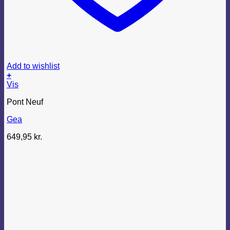
Add to wishlist
+
Dette
Vis
vare
Pont Neuf
har
flere
Gea
varianter.
Mulighederne
649,95
kr.
kan
vælges
på
varesiden