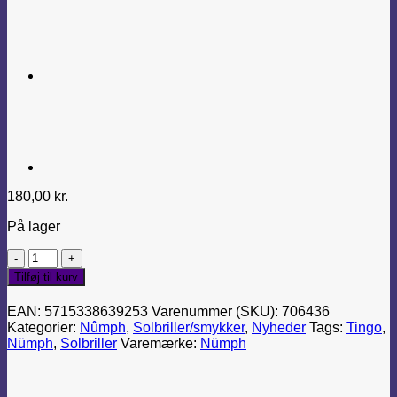
180,00
kr.
På lager
Nuwenja
sunglasses
Tilføj til kurv
antal
EAN:
5715338639253
Varenummer (SKU):
706436
Kategorier:
Nûmph
,
Solbriller/smykker
,
Nyheder
Tags:
Tingo
,
Nümph
,
Solbriller
Varemærke:
Nümph