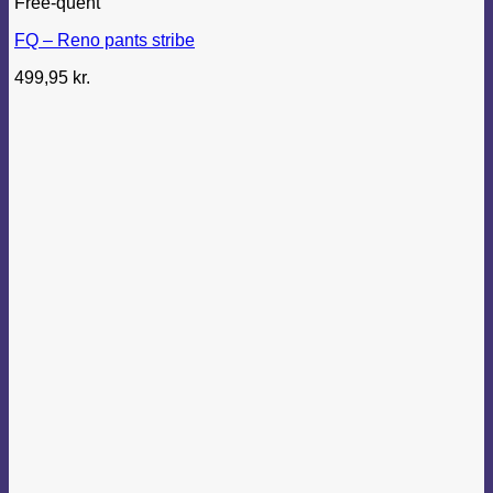
Free-quent
FQ – Reno pants stribe
499,95
kr.