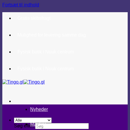
Fortsæt til indhold
Gratis skibsfragt
Mulighed for levering samme dag
Fysisk butik i Nuuk centrum
Fysisk butik i Nuuk centrum
Nyheder
Mærker
Søg efter: