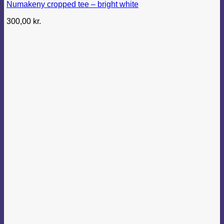
Numakeny cropped tee – bright white
300,00
kr.