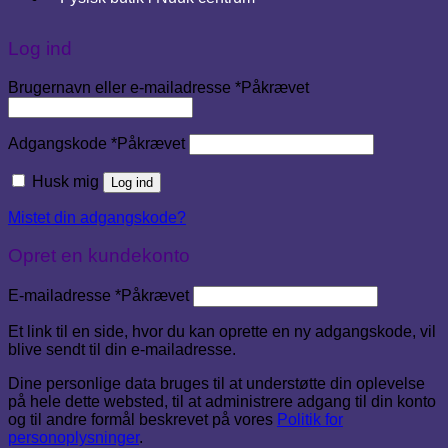
Log ind
Brugernavn eller e-mailadresse
*
Påkrævet
Adgangskode
*
Påkrævet
Husk mig
Log ind
Mistet din adgangskode?
Opret en kundekonto
E-mailadresse
*
Påkrævet
Et link til en side, hvor du kan oprette en ny adgangskode, vil
blive sendt til din e-mailadresse.
Dine personlige data bruges til at understøtte din oplevelse
på hele dette websted, til at administrere adgang til din konto
og til andre formål beskrevet på vores
Politik for
personoplysninger
.