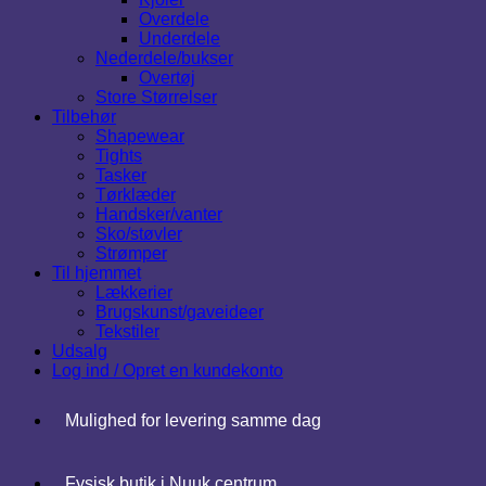
Overdele
Underdele
Nederdele/bukser
Overtøj
Store Størrelser
Tilbehør
Shapewear
Tights
Tasker
Tørklæder
Handsker/vanter
Sko/støvler
Strømper
Til hjemmet
Lækkerier
Brugskunst/gaveideer
Tekstiler
Udsalg
Log ind / Opret en kundekonto
Mulighed for levering samme dag
Fysisk butik i Nuuk centrum