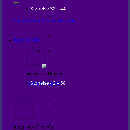
Størrelse 32 – 44.
KJOLER
Log ind / Opret en kundekonto
OVERDELE
UNDERDELE
Kurv /
0,00
kr.
OVERTØJ
Ingen varer i kurven.
Størrelse 42 – 58.
Tilbage til shoppen
KJOLER
Kurv
OVERDELE
UNDERDELE
OVERTØJ
Ingen varer i kurven.