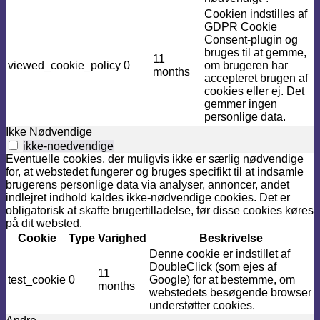
Cookien indstilles af
GDPR Cookie
Consent-plugin og
bruges til at gemme,
11
viewed_cookie_policy
0
om brugeren har
months
accepteret brugen af ​​
cookies eller ej. Det
gemmer ingen
personlige data.
Ikke Nødvendige
ikke-noedvendige
Eventuelle cookies, der muligvis ikke er særlig nødvendige
for, at webstedet fungerer og bruges specifikt til at indsamle
brugerens personlige data via analyser, annoncer, andet
indlejret indhold kaldes ikke-nødvendige cookies. Det er
obligatorisk at skaffe brugertilladelse, før disse cookies køres
på dit websted.
Cookie
Type
Varighed
Beskrivelse
Denne cookie er indstillet af
DoubleClick (som ejes af
11
test_cookie
0
Google) for at bestemme, om
months
webstedets besøgende browser
understøtter cookies.