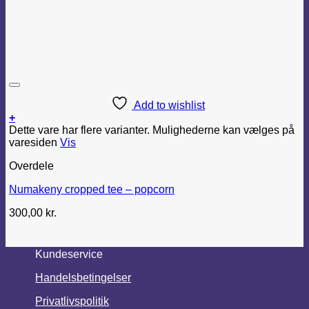
Add to wishlist
+
Dette vare har flere varianter. Mulighederne kan vælges på
varesiden
Vis
Overdele
Numakeny cropped tee – popcorn
300,00
kr.
Kundeservice
Handelsbetingelser
Privatlivspolitik