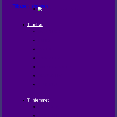
Tilbage til shoppen
Tilbehør
SHAPEWEAR
TIGHTS
TASKER
TØRKLÆDER
HANDSKER/VANTER
SKO/STØVLER
STRØMPER
Til hjemmet
LÆKKERIER
BRUGSKUNST/GAVEIDEER