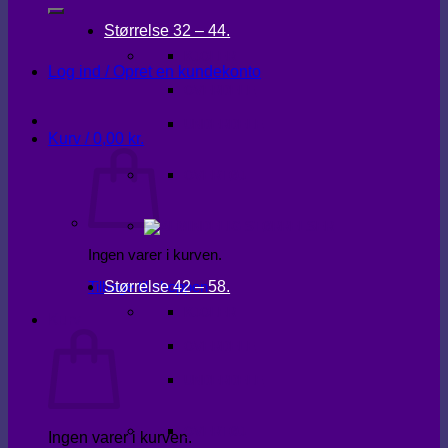
Størrelse 32 – 44.
KJOLER
Log ind / Opret en kundekonto
OVERDELE
UNDERDELE
Kurv /
0,00
kr.
OVERTØJ
Ingen varer i kurven.
Størrelse 42 – 58.
Tilbage til shoppen
KJOLER
Kurv
OVERDELE
UNDERDELE
OVERTØJ
Ingen varer i kurven.