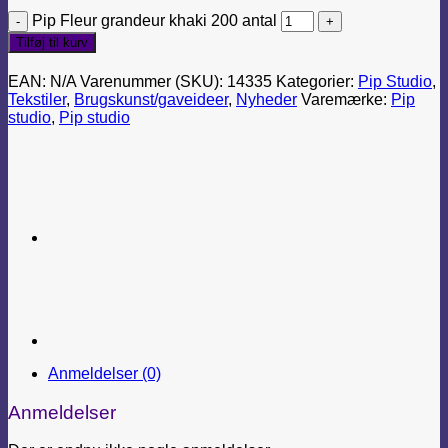
Pip Fleur grandeur khaki 200 antal
Tilføj til kurv
EAN:
N/A
Varenummer (SKU):
14335
Kategorier:
Pip Studio
,
Tekstiler
,
Brugskunst/gaveideer
,
Nyheder
Varemærke:
Pip
studio
,
Pip studio
Anmeldelser (0)
Anmeldelser