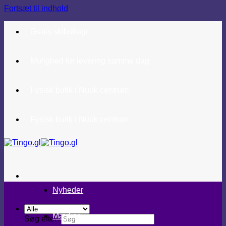
Fortsæt til indhold
Gratis skibsfragt
Mulighed for levering samme dag
Fysisk butik i Nuuk centrum
Fysisk butik i Nuuk centrum
Nyheder
Mærker
Søg efter: