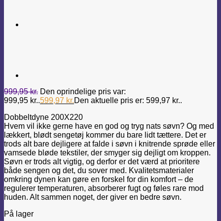
999,95
kr.
Den oprindelige pris var:
999,95 kr..
599,97
kr.
Den aktuelle pris er: 599,97 kr..
Dobbeltdyne 200X220
Hvem vil ikke gerne have en god og tryg nats søvn? Og med
lækkert, blødt sengetøj kommer du bare lidt tættere. Det er
trods alt bare dejligere at falde i søvn i knitrende sprøde eller
vamsede bløde tekstiler, der smyger sig dejligt om kroppen.
Søvn er trods alt vigtig, og derfor er det værd at prioritere
både sengen og det, du sover med. Kvalitetsmaterialer
omkring dynen kan gøre en forskel for din komfort – de
regulerer temperaturen, absorberer fugt og føles rare mod
huden. Alt sammen noget, der giver en bedre søvn.
På lager