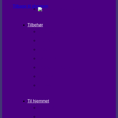
Tilbage til shoppen
Tilbehør
SHAPEWEAR
TIGHTS
TASKER
TØRKLÆDER
HANDSKER/VANTER
SKO/STØVLER
STRØMPER
Til hjemmet
LÆKKERIER
BRUGSKUNST/GAVEIDEER