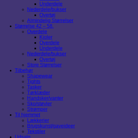
Underdele
Nederdele/bukser
Overtøj
Almindelig Størrelser
Størrelse 42 – 58.
Overdele
Kjoler
Overdele
Underdele
Nederdele/bukser
Overtøj
Store Størrelser
Tilbehør
Shapewear
Tights
Tasker
Tørklæder
Handsker/vanter
Sko/støvler
Strømper
Til hjemmet
Lækkerier
Brugskunst/gaveideer
Tekstiler
Udsalg