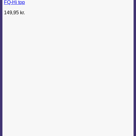
FQ-Hi top
149,95
kr.