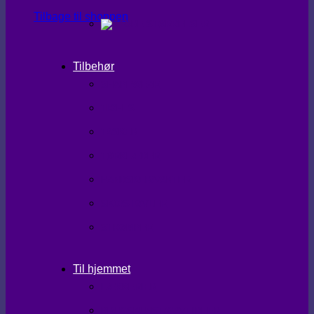
Tilbage til shoppen
Tilbehør
SHAPEWEAR
TIGHTS
TASKER
TØRKLÆDER
HANDSKER/VANTER
SKO/STØVLER
STRØMPER
Til hjemmet
LÆKKERIER
BRUGSKUNST/GAVEIDEER