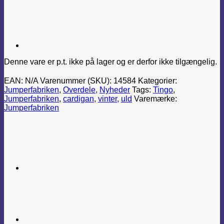
Denne vare er p.t. ikke på lager og er derfor ikke tilgængelig.
EAN:
N/A
Varenummer (SKU):
14584
Kategorier:
Jumperfabriken
,
Overdele
,
Nyheder
Tags:
Tingo
,
Jumperfabriken
,
cardigan
,
vinter
,
uld
Varemærke:
Jumperfabriken