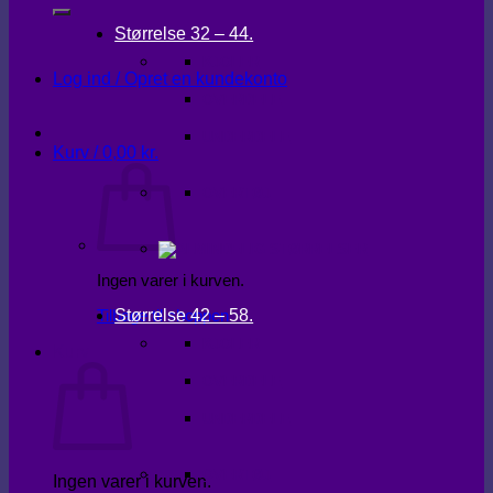
Størrelse 32 – 44.
KJOLER
Log ind / Opret en kundekonto
OVERDELE
UNDERDELE
Kurv /
0,00
kr.
OVERTØJ
Ingen varer i kurven.
Størrelse 42 – 58.
Tilbage til shoppen
KJOLER
Kurv
OVERDELE
UNDERDELE
OVERTØJ
Ingen varer i kurven.