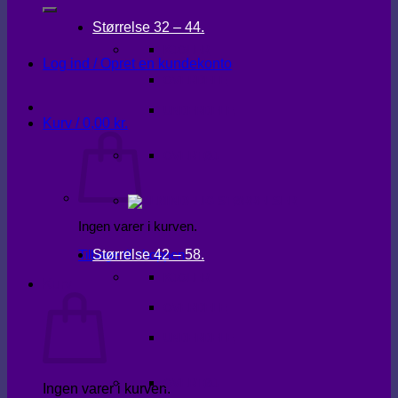
Størrelse 32 – 44.
KJOLER
Log ind / Opret en kundekonto
OVERDELE
UNDERDELE
Kurv /
0,00
kr.
OVERTØJ
Ingen varer i kurven.
Størrelse 42 – 58.
Tilbage til shoppen
KJOLER
Kurv
OVERDELE
UNDERDELE
OVERTØJ
Ingen varer i kurven.