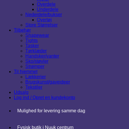
Overdele
Underdele
Nederdele/bukser
Overtøj
Store Størrelser
Tilbehør
Shapewear
Tights
Tasker
Tørklæder
Handsker/vanter
Sko/støvler
Strømper
Til hjemmet
Lækkerier
Brugskunst/gaveideer
Tekstiler
Udsalg
Log ind / Opret en kundekonto
Mulighed for levering samme dag
Fysisk butik i Nuuk centrum