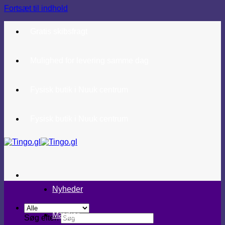
Fortsæt til indhold
Gratis skibsfragt
Mulighed for levering samme dag
Fysisk butik i Nuuk centrum
Fysisk butik i Nuuk centrum
Nyheder
Mærker
Søg efter: