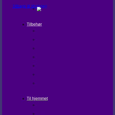
Tilbage til shoppen
Tilbehør
SHAPEWEAR
TIGHTS
TASKER
TØRKLÆDER
HANDSKER/VANTER
SKO/STØVLER
STRØMPER
Til hjemmet
LÆKKERIER
BRUGSKUNST/GAVEIDEER