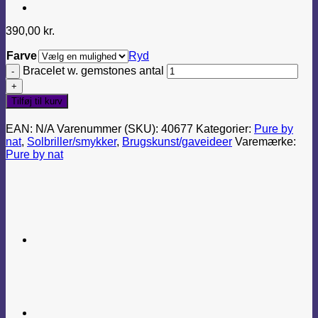
390,00
kr.
Farve
Ryd
Bracelet w. gemstones antal
Tilføj til kurv
EAN:
N/A
Varenummer (SKU):
40677
Kategorier:
Pure by
nat
,
Solbriller/smykker
,
Brugskunst/gaveideer
Varemærke:
Pure by nat