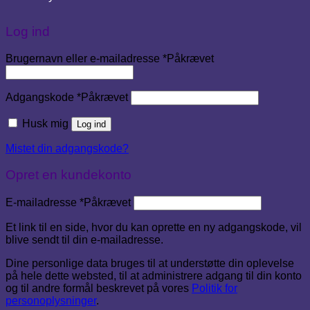
Log ind
Brugernavn eller e-mailadresse
*
Påkrævet
Adgangskode
*
Påkrævet
Husk mig
Log ind
Mistet din adgangskode?
Opret en kundekonto
E-mailadresse
*
Påkrævet
Et link til en side, hvor du kan oprette en ny adgangskode, vil
blive sendt til din e-mailadresse.
Dine personlige data bruges til at understøtte din oplevelse
på hele dette websted, til at administrere adgang til din konto
og til andre formål beskrevet på vores
Politik for
personoplysninger
.