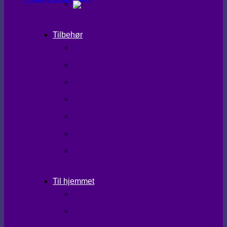
Tilbehør
SHAPEWEAR
TIGHTS
TASKER
TØRKLÆDER
HANDSKER/VANTER
SKO/STØVLER
STRØMPER
Til hjemmet
LÆKKERIER
BRUGSKUNST/GAVEIDEER