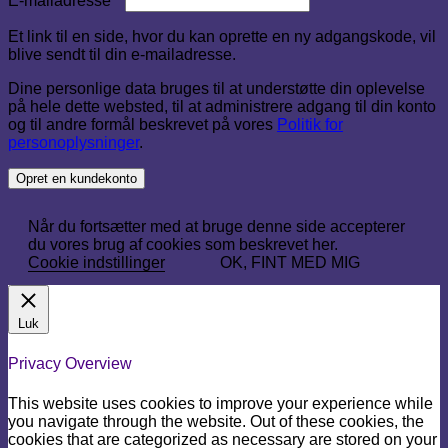
E-mailadresse
*
Et link til en side, hvor du kan oprette en ny adgangskode, vil
blive sendt til din e-mailadresse.
Dine personlige data bruges til at understøtte din oplevelse
på hele dette websted, til at administrere adgang til din konto
og til andre formål beskrevet på vores
Politik for
personoplysninger
.
Opret en kundekonto
Når du fortsætter med at bruge denne side accepterer
du vores brug af cookies som beskrevet her.
Cookie indstillinger
OK, FINT MED MIG
Luk
Privacy Overview
This website uses cookies to improve your experience while
you navigate through the website. Out of these cookies, the
cookies that are categorized as necessary are stored on your