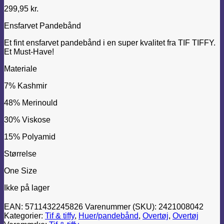
299,95
kr.
Ensfarvet Pandebånd
Et fint ensfarvet pandebånd i en super kvalitet fra TIF TIFFY.
Et Must-Have!
Materiale
7% Kashmir
48% Merinould
30% Viskose
15% Polyamid
Størrelse
One Size
Ikke på lager
EAN:
5711432245826
Varenummer (SKU):
2421008042
Kategorier:
Tif & tiffy
,
Huer/pandebånd
,
Overtøj
,
Overtøj