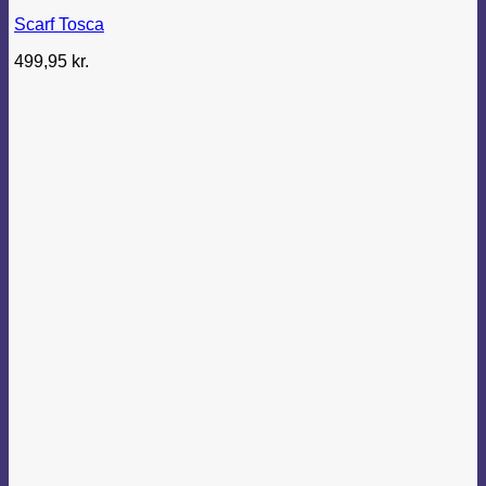
flere
Scarf Tosca
varianter.
Mulighederne
499,95
kr.
kan
vælges
på
varesiden