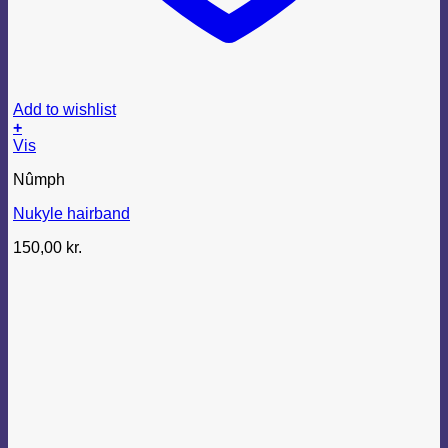
Add to wishlist
+
Dette
Vis
vare
Nûmph
har
flere
Nukyle hairband
varianter.
Mulighederne
150,00
kr.
kan
vælges
på
varesiden