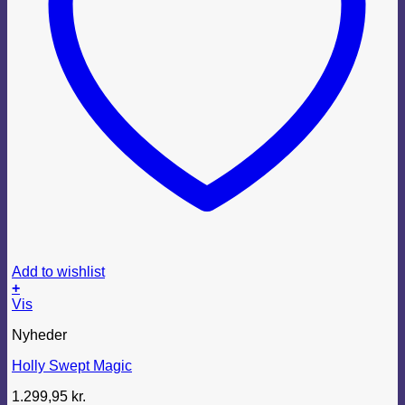
Add to wishlist
+
Dette
Vis
vare
Nyheder
har
flere
Holly Swept Magic
varianter.
Mulighederne
1.299,95
kr.
kan