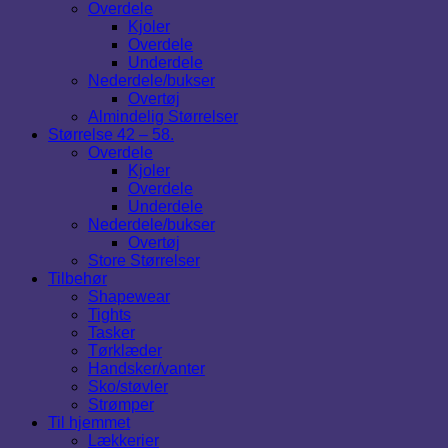
Overdele
Kjoler
Overdele
Underdele
Nederdele/bukser
Overtøj
Almindelig Størrelser
Størrelse 42 – 58.
Overdele
Kjoler
Overdele
Underdele
Nederdele/bukser
Overtøj
Store Størrelser
Tilbehør
Shapewear
Tights
Tasker
Tørklæder
Handsker/vanter
Sko/støvler
Strømper
Til hjemmet
Lækkerier