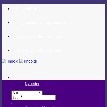
Fortsæt
Gratis skibsfragt
til
indhold
Mulighed for levering samme dag
Fysisk butik i Nuuk centrum
Fysisk butik i Nuuk centrum
Nyheder
Mærker
Søg
efter: