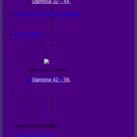
Størrelse 32 – 44.
KJOLER
Log ind / Opret en kundekonto
OVERDELE
UNDERDELE
Kurv /
0,00
kr.
OVERTØJ
Ingen varer i kurven.
Størrelse 42 – 58.
Tilbage til shoppen
KJOLER
Kurv
OVERDELE
UNDERDELE
OVERTØJ
Ingen varer i kurven.
Tilbage til shoppen