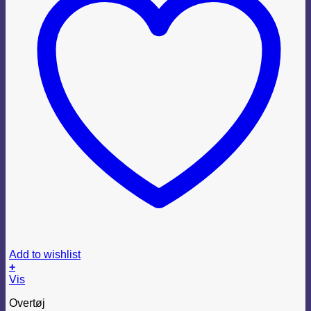
Add to wishlist
+
Dette
Vis
vare
Overtøj
har