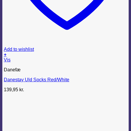
Add to wishlist
+
Dette
Vis
vare
Danefæ
har
flere
Danestay Uld Socks Red/White
varianter.
Mulighederne
139,95
kr.
kan
vælges
på
varesiden