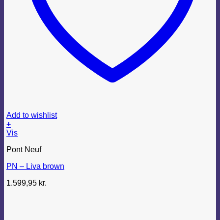
Add to wishlist
+
Dette
Vis
vare
Pont Neuf
har
flere
PN – Liva brown
varianter.
Mulighederne
1.599,95
kr.
kan
vælges
på
varesiden