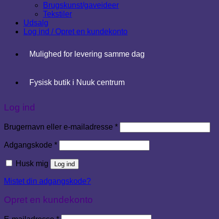
Brugskunst/gaveideer
Tekstiler
Udsalg
Log ind / Opret en kundekonto
Mulighed for levering samme dag
Fysisk butik i Nuuk centrum
Log ind
Påkrævet
Brugernavn eller e-mailadresse
*
Påkrævet
Adgangskode
*
Husk mig
Log ind
Mistet din adgangskode?
Opret en kundekonto
Påkrævet