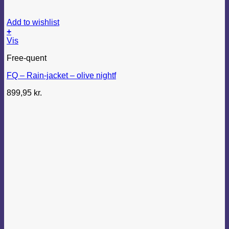
Add to wishlist
+
Dette
Vis
vare
Free-quent
har
flere
FQ – Rain-jacket – olive nightf
varianter.
Mulighederne
899,95
kr.
kan
vælges
på
varesiden