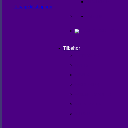
UNDERDELE
Tilbage til shoppen
OVERTØJ
Tilbehør
SHAPEWEAR
TIGHTS
TASKER
TØRKLÆDER
HANDSKER/VANTER
SKO/STØVLER
STRØMPER