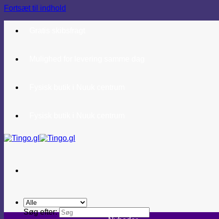
Fortsæt til indhold
Gratis skibsfragt
Mulighed for levering samme dag
Fysisk butik i Nuuk centrum
Fysisk butik i Nuuk centrum
Søg efter: