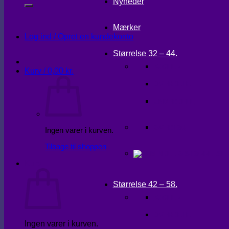
Nyheder
Mærker
Log ind / Opret en kundekonto
Størrelse 32 – 44.
KJOLER
Kurv /
0,00
kr.
OVERDELE
UNDERDELE
OVERTØJ
Ingen varer i kurven.
Tilbage til shoppen
Kurv
Størrelse 42 – 58.
KJOLER
OVERDELE
Ingen varer i kurven.