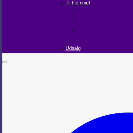
Til hjemmet
LÆKKERIER
BRUGSKUNST/GAVEIDEER
TEKSTILER
Udsalg