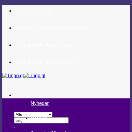
Fortsæt
Gratis skibsfragt
til
indhold
Mulighed for levering samme dag
Fysisk butik i Nuuk centrum
Fysisk butik i Nuuk centrum
Nyheder
Mærker
Søg
efter: