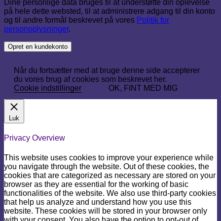
Dine personlige data bruges til at understøtte din oplevelse
på hele dette websted, til at administrere adgang til din konto
og til andre formål beskrevet på vores
Politik for
personoplysninger
.
Opret en kundekonto
Når du fortsætter med at bruge denne side accepterer
du vores brug af cookies som beskrevet her.
Cookie indstillinger
OK, FINT MED MIG
Luk
Privacy Overview
This website uses cookies to improve your experience while
you navigate through the website. Out of these cookies, the
cookies that are categorized as necessary are stored on your
browser as they are essential for the working of basic
functionalities of the website. We also use third-party cookies
that help us analyze and understand how you use this
website. These cookies will be stored in your browser only
with your consent. You also have the option to opt-out of