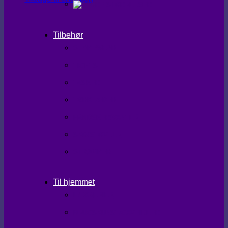
Tilbehør
SHAPEWEAR
TIGHTS
TASKER
TØRKLÆDER
HANDSKER/VANTER
SKO/STØVLER
STRØMPER
Til hjemmet
LÆKKERIER
BRUGSKUNST/GAVEIDEER