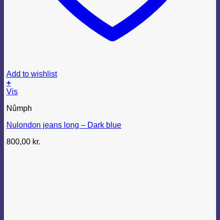
Add to wishlist
+
Dette
Vis
vare
Nûmph
har
flere
Nulondon jeans long – Dark blue
varianter.
Mulighederne
800,00
kr.
kan
vælges
på
varesiden