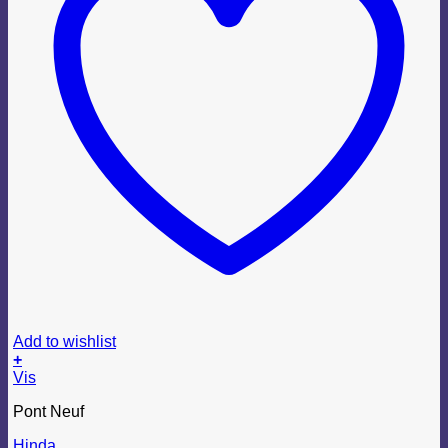
Add to wishlist
+
Dette
Vis
vare
Pont Neuf
har
flere
Hinda