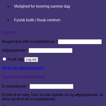
Mulighed for levering samme dag
Fysisk butik i Nuuk centrum
Log ind
Påkrævet
Brugernavn eller e-mailadresse
*
Påkrævet
Adgangskode
*
Husk mig
Log ind
Mistet din adgangskode?
Opret en kundekonto
Påkrævet
E-mailadresse
*
Et link til en side, hvor du kan oprette en ny adgangskode, vil
blive sendt til din e-mailadresse.