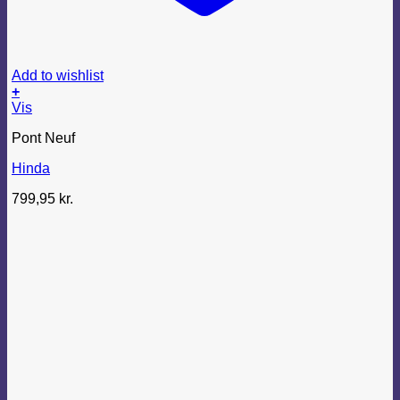
Add to wishlist
+
Dette
Vis
vare
Pont Neuf
har
flere
Hinda
varianter.
Mulighederne
799,95
kr.
kan
vælges
på
varesiden