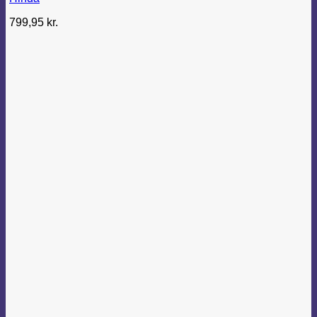
varianter.
Mulighederne
799,95
kr.
kan
vælges
på
varesiden