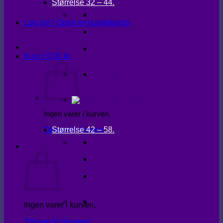
Størrelse 32 – 44.
KJOLER
Log ind / Opret en kundekonto
OVERDELE
UNDERDELE
Kurv /
0,00
kr.
OVERTØJ
Ingen varer i kurven.
Størrelse 42 – 58.
Tilbage til shoppen
KJOLER
Kurv
OVERDELE
UNDERDELE
OVERTØJ
Ingen varer i kurven.
Tilbage til shoppen