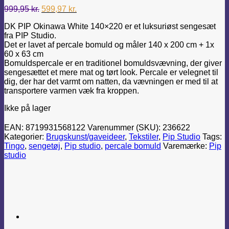
Den
Den
999,95
kr.
599,97
kr.
oprindelige
aktuelle
DK PIP Okinawa White 140×220 er et luksuriøst sengesæt
pris
pris
fra PIP Studio.
var:
er:
Det er lavet af percale bomuld og måler 140 x 200 cm + 1x
999,95 kr..
599,97 kr..
60 x 63 cm
Bomuldspercale er en traditionel bomuldsvævning, der giver
sengesættet et mere mat og tørt look. Percale er velegnet til
dig, der har det varmt om natten, da vævningen er med til at
transportere varmen væk fra kroppen.
Ikke på lager
EAN:
8719931568122
Varenummer (SKU):
236622
Kategorier:
Brugskunst/gaveideer
,
Tekstiler
,
Pip Studio
Tags:
Tingo
,
sengetøj
,
Pip studio
,
percale bomuld
Varemærke:
Pip
studio