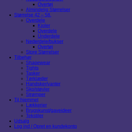
Overtøj
Almindelig Størrelser
Størrelse 42 – 58.
Overdele
Kjoler
Overdele
Underdele
Nederdele/bukser
Overtøj
Store Størrelser
Tilbehør
Shapewear
Tights
Tasker
Tørklæder
Handsker/vanter
Sko/støvler
Strømper
Til hjemmet
Lækkerier
Brugskunst/gaveideer
Tekstiler
Udsalg
Log ind / Opret en kundekonto