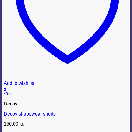
Add to wishlist
+
Dette
Vis
vare
Decoy
har
flere
Decoy shapewear shorts
varianter.
Mulighederne
150,00
kr.
kan
vælges