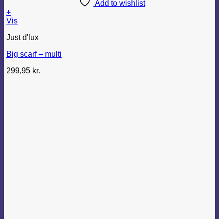
Add to wishlist
+
Vis
Just d'lux
Big scarf – multi
299,95
kr.