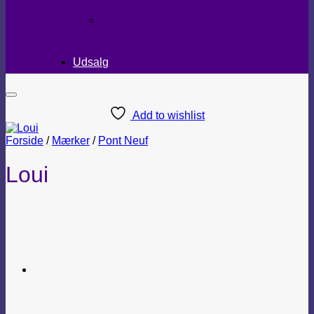
TEKSTILER
Udsalg
Add to wishlist
Forside
/
Mærker
/
Pont Neuf
Loui