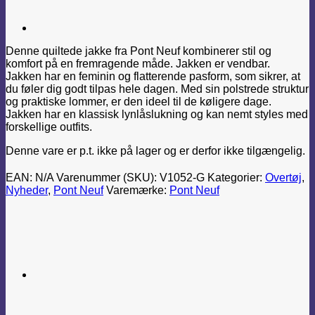
Denne quiltede jakke fra Pont Neuf kombinerer stil og
komfort på en fremragende måde. Jakken er vendbar.
Jakken har en feminin og flatterende pasform, som sikrer, at
du føler dig godt tilpas hele dagen. Med sin polstrede struktur
og praktiske lommer, er den ideel til de køligere dage.
Jakken har en klassisk lynlåslukning og kan nemt styles med
forskellige outfits.
Denne vare er p.t. ikke på lager og er derfor ikke tilgængelig.
EAN:
N/A
Varenummer (SKU):
V1052-G
Kategorier:
Overtøj
,
Nyheder
,
Pont Neuf
Varemærke:
Pont Neuf