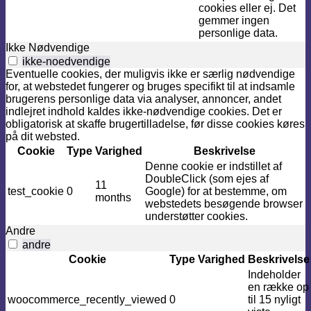
cookies eller ej. Det
gemmer ingen
personlige data.
Ikke Nødvendige
ikke-noedvendige
Eventuelle cookies, der muligvis ikke er særlig nødvendige
for, at webstedet fungerer og bruges specifikt til at indsamle
brugerens personlige data via analyser, annoncer, andet
indlejret indhold kaldes ikke-nødvendige cookies. Det er
obligatorisk at skaffe brugertilladelse, før disse cookies køres
på dit websted.
Cookie
Type
Varighed
Beskrivelse
Denne cookie er indstillet af
DoubleClick (som ejes af
11
test_cookie
0
Google) for at bestemme, om
months
webstedets besøgende browser
understøtter cookies.
Andre
andre
Cookie
Type
Varighed
Beskrivelse
Indeholder
en række op
woocommerce_recently_viewed
0
til 15 nyligt