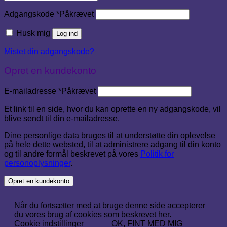
Adgangskode
*
Påkrævet
Husk mig
Log ind
Mistet din adgangskode?
Opret en kundekonto
E-mailadresse
*
Påkrævet
Et link til en side, hvor du kan oprette en ny adgangskode, vil
blive sendt til din e-mailadresse.
Dine personlige data bruges til at understøtte din oplevelse
på hele dette websted, til at administrere adgang til din konto
og til andre formål beskrevet på vores
Politik for
personoplysninger
.
Opret en kundekonto
Når du fortsætter med at bruge denne side accepterer
du vores brug af cookies som beskrevet her.
Cookie indstillinger
OK, FINT MED MIG