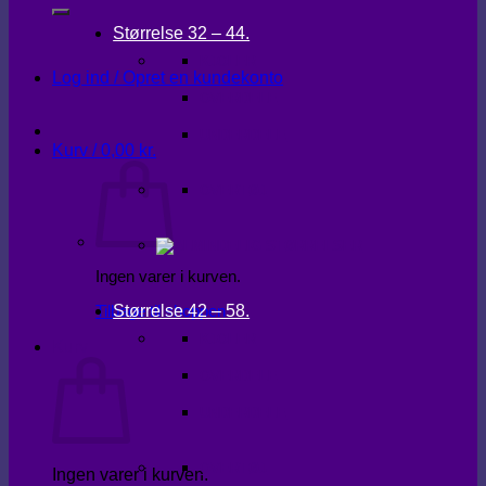
Størrelse 32 – 44.
KJOLER
Log ind / Opret en kundekonto
OVERDELE
UNDERDELE
Kurv /
0,00
kr.
OVERTØJ
Ingen varer i kurven.
Størrelse 42 – 58.
Tilbage til shoppen
KJOLER
Kurv
OVERDELE
UNDERDELE
OVERTØJ
Ingen varer i kurven.