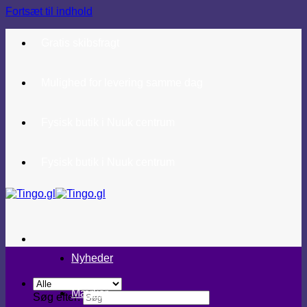
Fortsæt til indhold
Gratis skibsfragt
Mulighed for levering samme dag
Fysisk butik i Nuuk centrum
Fysisk butik i Nuuk centrum
Nyheder
Mærker
Søg efter: