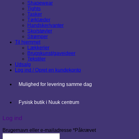
Shapewear
Tights
Tasker
Tørklæder
Handsker/vanter
Sko/støvler
Strømper
Til hjemmet
Lækkerier
Brugskunst/gaveideer
Tekstiler
Udsalg
Log ind / Opret en kundekonto
Mulighed for levering samme dag
Fysisk butik i Nuuk centrum
Log ind
Brugernavn eller e-mailadresse
*
Påkrævet