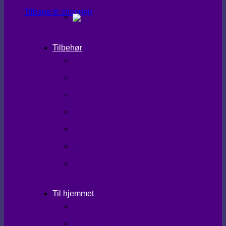
Tilbage til shoppen
Tilbehør
SHAPEWEAR
TIGHTS
TASKER
TØRKLÆDER
HANDSKER/VANTER
SKO/STØVLER
STRØMPER
Til hjemmet
LÆKKERIER
BRUGSKUNST/GAVEIDEER